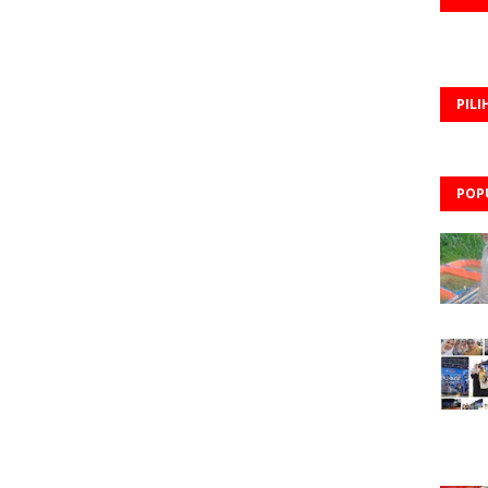
PILI
POP