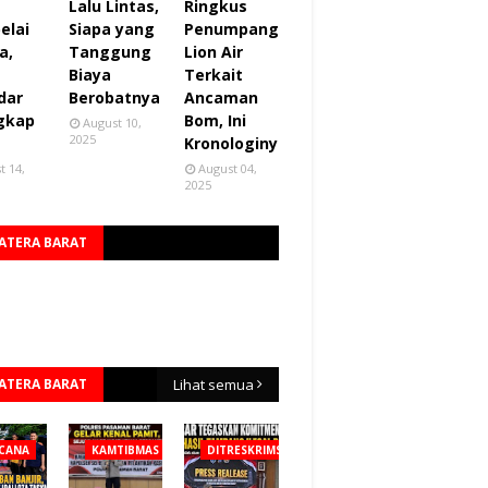
Lalu Lintas,
Ringkus
elai
Siapa yang
Penumpang
a,
Tanggung
Lion Air
Biaya
Terkait
dar
Berobatnya
Ancaman
gkap
Bom, Ini
August 10,
2025
Kronologinya
t 14,
August 04,
2025
ATERA BARAT
ATERA BARAT
Lihat semua
CANA
KAMTIBMAS
DITRESKRIMSUS