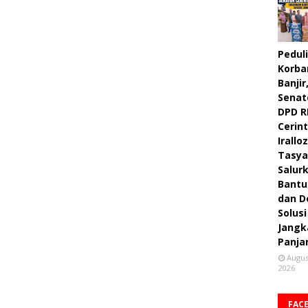
Peduli
Korba
Banjir
Senat
DPD R
Cerint
Irallo
Tasya
Salur
Bantu
dan D
Solusi
Jangk
Panja
Augus
2026
FAC