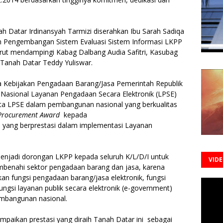
h Datar Irdinansyah Tarmizi diserahkan Ibu Sarah Sadiqa
an Pengembangan Sistem Evaluasi Sistem Informasi LKPP
 Turut mendampingi Kabag Dalbang Audia Safitri, Kasubag
Tanah Datar Teddy Yuliswar.
ga Kebijakan Pengadaan Barang/Jasa Pemerintah Republik
 Nasional Layanan Pengadaan Secara Elektronik (LPSE)
a LPSE dalam pembangunan nasional yang berkualitas
Procurement Award
kepada
 yang berprestasi dalam implementasi Layanan
enjadi dorongan LKPP kepada seluruh K/L/D/I untuk
VID
benahi sektor pengadaan barang dan jasa, karena
 fungsi pengadaan barang/jasa elektronik, fungsi
ungsi layanan publik secara elektronik (e-government)
embangunan nasional.
mpaikan prestasi yang diraih Tanah Datar ini sebagai