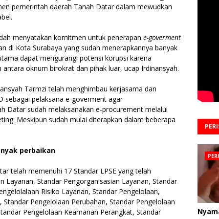
tmen pemerintah daerah Tanah Datar dalam mewudkan
bel.
udah menyatakan komitmen untuk penerapan
e-goverment
man di Kota Surabaya yang sudah menerapkannya banyak
g utama dapat mengurangi potensi korupsi karena
antara oknum birokrat dan pihak luar, ucap Irdinansyah.
nansyah Tarmzi telah menghimbau kerjasama dan
PD sebagai pelaksana e-goverment agar
nah Datar sudah melaksanakan e-procurement melalui
ting. Meskipun sudah mulai diterapkan dalam beberapa
PER
nyak perbaikan
PER
tar telah memenuhi 17 Standar LPSE yang telah
an Layanan, Standar Pengorganisasian Layanan, Standar
engelolalaan Risiko Layanan, Standar Pengelolaan,
, Standar Pengelolaan Perubahan, Standar Pengelolaan
Nyam
Standar Pengelolaan Keamanan Perangkat, Standar