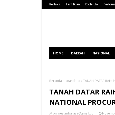
Redaksi
Tarif Iklan
Kode Etik
Pedoma
HOME
DAERAH
NASIONAL
SPORT
Beranda
tanahdatar
TANAH DATAR RAIH
TANAH DATAR RA
NATIONAL PROCU
onlinesumbaraya@gmail.com
Novembe