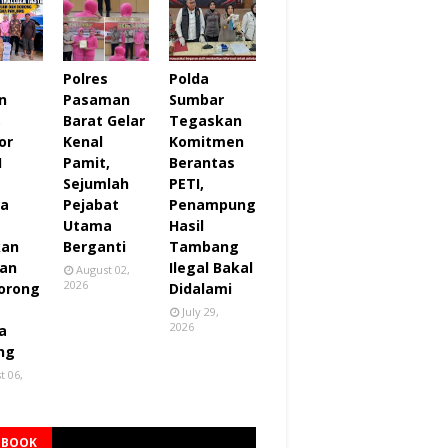
Polres
Polda
n
Pasaman
Sumbar
,
Barat Gelar
Tegaskan
or
Kenal
Komitmen
I
Pamit,
Berantas
Sejumlah
PETI,
za
Pejabat
Penampung
Utama
Hasil
kan
Berganti
Tambang
an
Ilegal Bakal
August 02,
2026
orong
Didalami
July 29,
2026
a
ng
t 06,
EBOOK