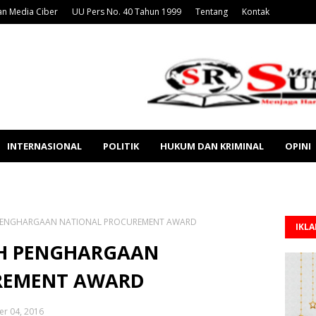
n Media Ciber
UU Pers No. 40 Tahun 1999
Tentang
Kontak
INTERNASIONAL
POLITIK
HUKUM DAN KRIMINAL
OPINI
 PENGHARGAAN NATIONAL PROCUREMENT AWARD
IKL
IH PENGHARGAAN
REMENT AWARD
r 04, 2016