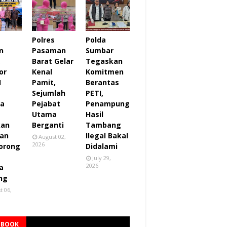
Polres
Polda
n
Pasaman
Sumbar
,
Barat Gelar
Tegaskan
or
Kenal
Komitmen
I
Pamit,
Berantas
Sejumlah
PETI,
za
Pejabat
Penampung
Utama
Hasil
kan
Berganti
Tambang
an
Ilegal Bakal
August 02,
2026
orong
Didalami
July 29,
2026
a
ng
t 06,
EBOOK