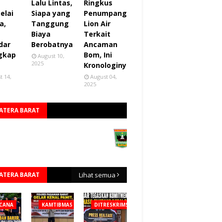
Lalu Lintas,
Ringkus
elai
Siapa yang
Penumpang
a,
Tanggung
Lion Air
Biaya
Terkait
dar
Berobatnya
Ancaman
gkap
Bom, Ini
August 10,
2025
Kronologinya
t 14,
August 04,
2025
ATERA BARAT
ATERA BARAT
Lihat semua
CANA
KAMTIBMAS
DITRESKRIMSUS