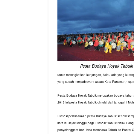
Pesta Budaya Hoyak Tabuik
untuk meningkatkan kunjungan, kalau ada yang kurang 
yang sudah menjadi event wisata Kota Pariaman," ujar
Pesta Budaya Hoyak Tabuik merupakan budaya tahunan
2016 ini pesta Hoyak Tabuik dimulai dari tanggal 1 M
Prosesi pelaksanaan pesta Budaya Tabuik sendiri semp
kota itu sejak Minggu pagi. Prosesi "Tabuik Naiak Pang
penyelenggara baru bisa membawa Tabuik ke Pantai G