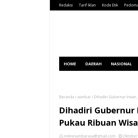
Redaksi
Tarif Iklan
Kode Etik
Pedoma
HOME
DAERAH
NASIONAL
SPORT
Beranda
sumbar
Dihadiri Gubernur Irwan
Dihadiri Gubernur 
Pukau Ribuan Wis
onlinesumbaraya@gmail.com
Oktober 