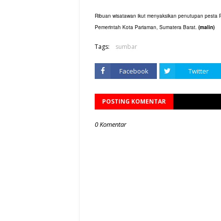
Ribuan wisatawan ikut menyaksikan penutupan pesta
Pemerintah Kota Pariaman, Sumatera Barat.
(malin)
Tags:
sumbar
Facebook
Twitter
POSTING KOMENTAR
0 Komentar