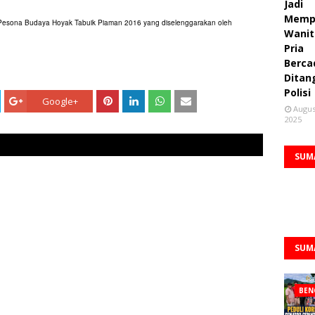
Jadi
Memp
 Pesona Budaya Hoyak Tabuik Piaman 2016 yang diselenggarakan oleh
Wanit
Pria
Berca
Ditan
Polisi
Google+
Augus
2025
SUM
SUM
BEN