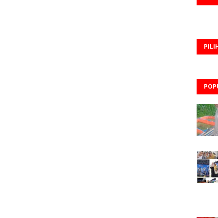
PILI
POP