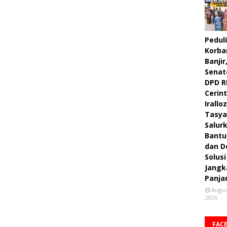
Peduli
Korba
Banjir
Senat
DPD R
Cerint
Irallo
Tasya
Salur
Bantu
dan D
Solusi
Jangk
Panja
Augus
2026
FAC