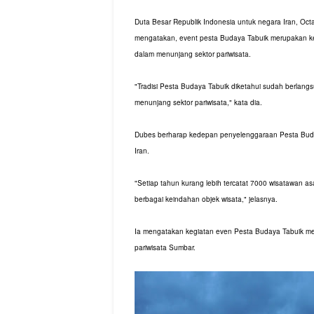
Duta Besar Republik Indonesia untuk negara Iran, Oct
mengatakan, event pesta Budaya Tabuik merupakan keg
dalam menunjang sektor pariwisata.
"Tradisi Pesta Budaya Tabuik diketahui sudah berlang
menunjang sektor pariwisata," kata dia.
Dubes berharap kedepan penyelenggaraan Pesta Bud
Iran.
"Setiap tahun kurang lebih tercatat 7000 wisatawan asa
berbagai keindahan objek wisata," jelasnya.
Ia mengatakan kegiatan even Pesta Budaya Tabuik m
pariwisata Sumbar.