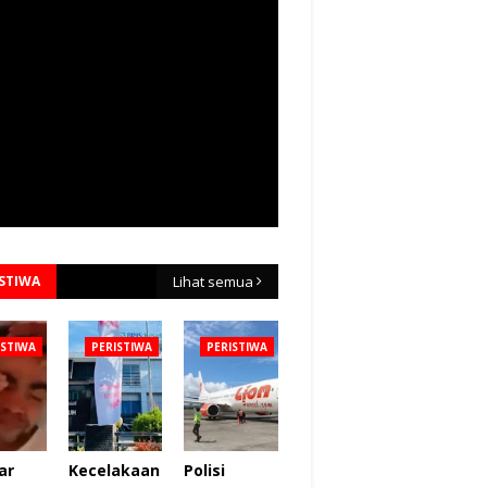
ISTIWA
Lihat semua
ISTIWA
PERISTIWA
PERISTIWA
ar
Kecelakaan
Polisi