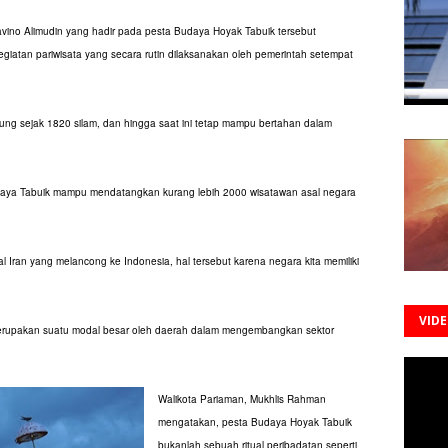
avino Alimudin yang hadir pada pesta Budaya Hoyak Tabuik tersebut
iatan pariwisata yang secara rutin dilaksanakan oleh pemerintah setempat
sung sejak 1820 silam, dan hingga saat ini tetap mampu bertahan dalam
aya Tabuik mampu mendatangkan kurang lebih 2000 wisatawan asal negara
l Iran yang melancong ke Indonesia, hal tersebut karena negara kita memiliki
VID
erupakan suatu modal besar oleh daerah dalam mengembangkan sektor
Walikota Pariaman, Mukhlis Rahman
mengatakan, pesta Budaya Hoyak Tabuik
bukanlah sebuah ritual peribadatan seperti