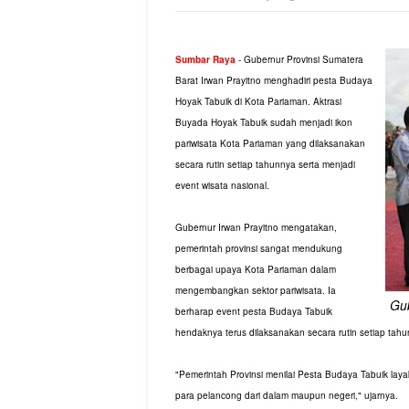
Sumbar Raya
- Gubernur Provinsi Sumatera
Barat Irwan Prayitno menghadiri pesta Budaya
Hoyak Tabuik di Kota Pariaman. Aktrasi
Buyada Hoyak Tabuik sudah menjadi ikon
pariwisata Kota Pariaman yang dilaksanakan
secara rutin setiap tahunnya serta menjadi
event wisata nasional.
Gubernur Irwan Prayitno mengatakan,
pemerintah provinsi sangat mendukung
berbagai upaya Kota Pariaman dalam
mengembangkan sektor pariwisata. Ia
Gu
berharap event pesta Budaya Tabuik
hendaknya terus dilaksanakan secara rutin setiap ta
"Pemerintah Provinsi menilai Pesta Budaya Tabuik lay
para pelancong dari dalam maupun negeri," ujarnya.