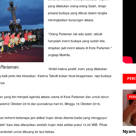
yang dilakukan orang-orang Syiah, tetapi
prosesi budaya yang dibuat dalam rangka
meningkatkan kunjungan wisata.
"Orang Pariaman tak ada syiah, tabuik
hanyalah event budaya yang sudah kita
tetapkan jadi event wisata di Kota Pariaman."
ungkap Mukhlis.
 Pariaman.
"Ambil makna positif, even yang dilakukan
baik perlu kita bicarakan. Karena Tabuik bukan ritual keagamaan, tapi budaya
PER
nya.
 yang kini menjadi agenda wisata utama di Kota Pariaman dan untuk tahun
PER
uharam/2 Oktober 2016 dan puncaknya hari ini, Minggu 16 Oktober 2016.
at terhenti beberapa jam akibat hujan deras disertai badai yang mengguyur
kek" baru bisa dilanjutkan setelah hujan reda sekitar pukul 14.00 WIB. Pihak
Nyam
andoriah untuk dibuang ke laut bebas.