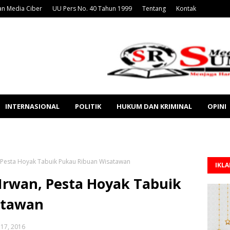
n Media Ciber
UU Pers No. 40 Tahun 1999
Tentang
Kontak
INTERNASIONAL
POLITIK
HUKUM DAN KRIMINAL
OPINI
, Pesta Hoyak Tabuik Pukau Ribuan Wisatawan
IKL
Irwan, Pesta Hoyak Tabuik
atawan
17, 2016