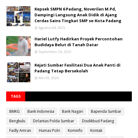
Kepsek SMPN 6 Padang, Noverilan M.Pd,
Dampingi Langsung Anak Didik di Ajang
Cerdas Sains Tingkat SMP se-Kota Padang
Agustus 04, 2025
Hariel Lutfy Hadirkan Proyek Percontohan
Budidaya Belut di Tanah Datar
September 26, 2025
Kejati Sumbar Fasilitasi Dua Anak Panti di
Padang Tetap Bersekolah
Mei 09, 2026
TAGS
BMKG
Bank Indonesia
Bank Nagari
Bapenda Sumbar
Bengkulu
Dirlantas Polda Sumbar
Disdikbud Padang
Fadly Amran
Humas Polri
Kominfo
Kontak