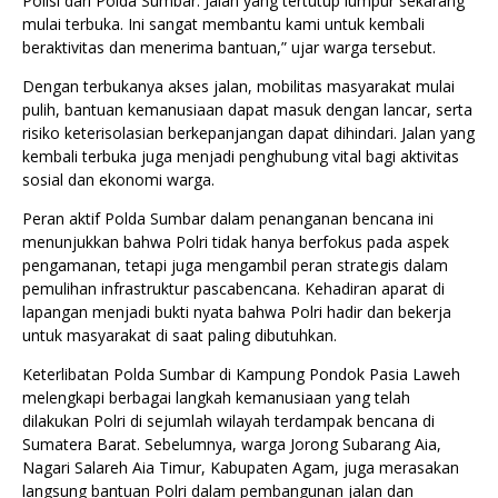
Polisi dari Polda Sumbar. Jalan yang tertutup lumpur sekarang
mulai terbuka. Ini sangat membantu kami untuk kembali
beraktivitas dan menerima bantuan,” ujar warga tersebut.
Dengan terbukanya akses jalan, mobilitas masyarakat mulai
pulih, bantuan kemanusiaan dapat masuk dengan lancar, serta
risiko keterisolasian berkepanjangan dapat dihindari. Jalan yang
kembali terbuka juga menjadi penghubung vital bagi aktivitas
sosial dan ekonomi warga.
Peran aktif Polda Sumbar dalam penanganan bencana ini
menunjukkan bahwa Polri tidak hanya berfokus pada aspek
pengamanan, tetapi juga mengambil peran strategis dalam
pemulihan infrastruktur pascabencana. Kehadiran aparat di
lapangan menjadi bukti nyata bahwa Polri hadir dan bekerja
untuk masyarakat di saat paling dibutuhkan.
Keterlibatan Polda Sumbar di Kampung Pondok Pasia Laweh
melengkapi berbagai langkah kemanusiaan yang telah
dilakukan Polri di sejumlah wilayah terdampak bencana di
Sumatera Barat. Sebelumnya, warga Jorong Subarang Aia,
Nagari Salareh Aia Timur, Kabupaten Agam, juga merasakan
langsung bantuan Polri dalam pembangunan jalan dan