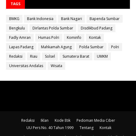
TAGS
BMKG
Bank Indonesia
Bank Nagari
Bapenda Sumbar
Bengkulu
Dirlantas Polda Sumbar
Disdikbud Padang
Fadly Amran
Humas Polri
Kominfo
Kontak
Lapas Padang
Mahkamah Agung
Polda Sumbar
Polri
Redaksi
Riau
Solsel
Sumatera Barat
UMKM
Universitas Andalas
Wisata
Redaksi
Iklan
Kode Etik
Pedoman Media Ciber
UU Pers No. 40 Tahun 1999
Tentang
Kontak