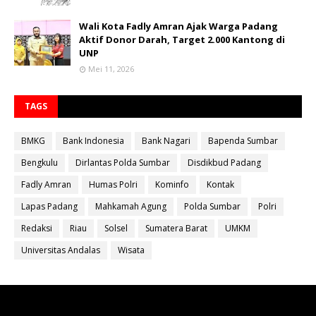
Wali Kota Fadly Amran Ajak Warga Padang
Aktif Donor Darah, Target 2.000 Kantong di
UNP
Mei 11, 2026
TAGS
BMKG
Bank Indonesia
Bank Nagari
Bapenda Sumbar
Bengkulu
Dirlantas Polda Sumbar
Disdikbud Padang
Fadly Amran
Humas Polri
Kominfo
Kontak
Lapas Padang
Mahkamah Agung
Polda Sumbar
Polri
Redaksi
Riau
Solsel
Sumatera Barat
UMKM
Universitas Andalas
Wisata