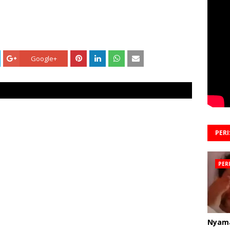
Google+
PER
PER
Nyam