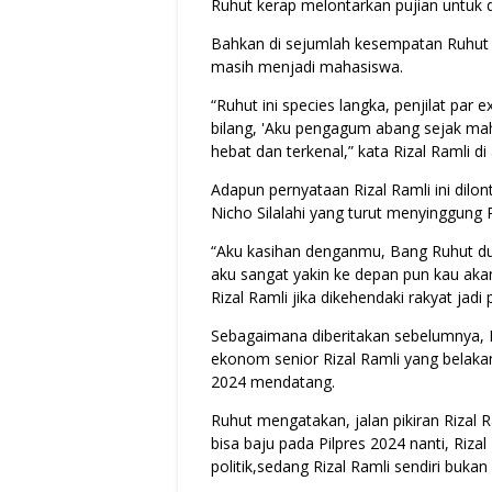
Ruhut kerap melontarkan pujian untuk d
Bahkan di sejumlah kesempatan Ruhut 
masih menjadi mahasiswa.
“Ruhut ini species langka, penjilat par 
bilang, 'Aku pengagum abang sejak m
hebat dan terkenal,” kata Rizal Ramli d
Adapun pernyataan Rizal Ramli ini dilon
Nicho Silalahi yang turut menyinggung 
“Aku kasihan denganmu, Bang Ruhut dulu
aku sangat yakin ke depan pun kau akan
Rizal Ramli jika dikehendaki rakyat jadi 
Sebagaimana diberitakan sebelumnya, P
ekonom senior Rizal Ramli yang belak
2024 mendatang.
Ruhut mengatakan, jalan pikiran Rizal 
bisa baju pada Pilpres 2024 nanti, Riza
politik,sedang Rizal Ramli sendiri buka