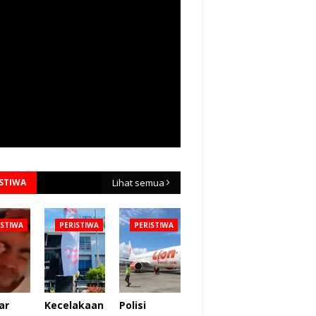
ISTIWA
Lihat semua
ISTIWA
PERISTIWA
PERISTIWA
ar
Kecelakaan
Polisi