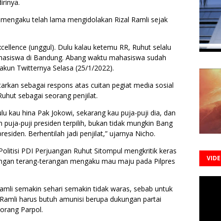
irinya.
mengaku telah lama mengidolakan Rizal Ramli sejak
excellence (unggul). Dulu kalau ketemu RR, Ruhut selalu
ahasiswa di Bandung. Abang waktu mahasiswa sudah
i akun Twitternya Selasa (25/1/2022).
tarkan sebagai respons atas cuitan pegiat media sosial
Ruhut sebagai seorang penjilat.
 kau hina Pak Jokowi, sekarang kau puja-puji dia, dan
 puja-puji presiden terpilih, bukan tidak mungkin Bang
presiden. Berhentilah jadi penjilat,” ujarnya Nicho.
olitisi PDI Perjuangan Ruhut Sitompul mengkritik keras
VID
angan terang-terangan mengaku mau maju pada Pilpres
Ramli semakin sehari semakin tidak waras, sebab untuk
l Ramli harus butuh amunisi berupa dukungan partai
n orang Parpol.