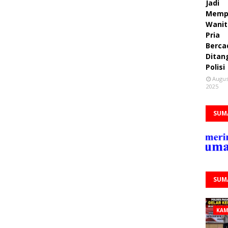
Jadi
Memp
Wanit
Pria
Berca
Ditan
Polisi
Augus
2025
SUM
SUM
KAM