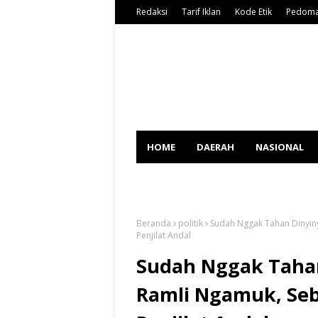
Redaksi
Tarif Iklan
Kode Etik
Pedoma
HOME
DAERAH
NASIONAL
SPORT
Beranda
politik
Sudah Nggak Tahan Dinyinyi
Penjilat Andal
Sudah Nggak Tahan 
Ramli Ngamuk, Seb