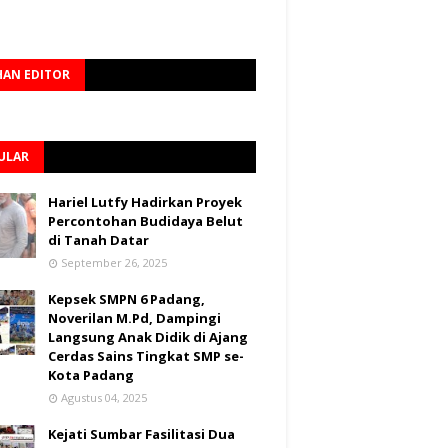
HAN EDITOR
ULAR
Hariel Lutfy Hadirkan Proyek
Percontohan Budidaya Belut
di Tanah Datar
September 26, 2025
Kepsek SMPN 6 Padang,
Noverilan M.Pd, Dampingi
Langsung Anak Didik di Ajang
Cerdas Sains Tingkat SMP se-
Kota Padang
Agustus 04, 2025
Kejati Sumbar Fasilitasi Dua