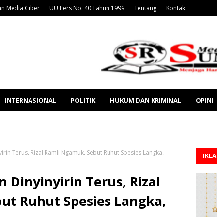
n Media Ciber
UU Pers No. 40 Tahun 1999
Tentang
Kontak
INTERNASIONAL
POLITIK
HUKUM DAN KRIMINAL
OPINI
rin Terus, Rizal Ramli Ngamuk, Sebut Ruhut Spesies Langka,
IKL
Dinyinyirin Terus, Rizal
ut Ruhut Spesies Langka,