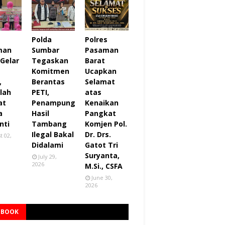
s
Polda
Polres
man
Sumbar
Pasaman
 Gelar
Tegaskan
Barat
Komitmen
Ucapkan
,
Berantas
Selamat
lah
PETI,
atas
at
Penampung
Kenaikan
a
Hasil
Pangkat
nti
Tambang
Komjen Pol.
Ilegal Bakal
Dr. Drs.
t 02,
Didalami
Gatot Tri
Suryanta,
July 29,
2026
M.Si., CSFA
June 30,
2026
EBOOK