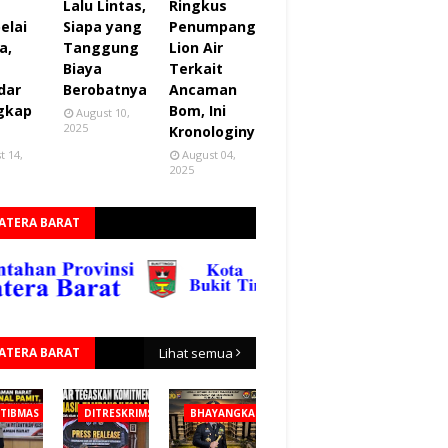
Lalu Lintas,
Ringkus
elai
Siapa yang
Penumpang
a,
Tanggung
Lion Air
Biaya
Terkait
dar
Berobatnya
Ancaman
gkap
Bom, Ini
August 10,
2025
Kronologinya
t 14,
August 04,
2025
ATERA BARAT
ATERA BARAT
Lihat semua
TIBMAS
DITRESKRIMSUS
BHAYANGKARA