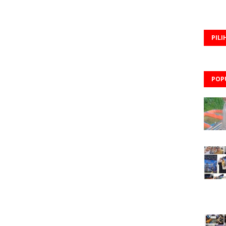
PILI
POP