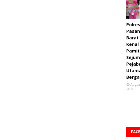
Polre
Pasa
Barat
Kenal
Pamit
Sejum
Pejab
Utam
Berga
Augus
2026
FAC