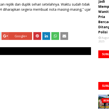
Jadi
kan replik dan duplik sehari setelahnya. Waktu sudah tidak
Memp
PH diharapkan segera membuat nota masing-masing,” ujar
Wanit
Pria
Berca
Ditan
Polisi
Google+
Augus
2025
SUM
SUM
BEN