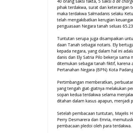
40 orang saksi fakta, 5 saksi
a de charg
pihak terdakwa, surat dan keterangan 
maka terdakwa Salmadanis selaku Ketua
telah mengakibatkan keru­gian keuanga
penguasaan Negara tanah seluas 65.23
Tuntutan serupa juga disam­paikan untuk
daan Tanah sebagai notaris. Ely bertug
ke­pada negara, yang dalam hal ini ada
danis dan Ely Satria Pilo bekerja sama
ditemukan sebagai tanah fiktif, karena a
Pertanahan Negara (BPN) Kota Padang
Pertimbangan memberatkan, perbuatan
yang tengah giat-giatnya melakukan pe
sopan kedua terdakwa selama menjalan
ditahan dalam kasus apapun, menjadi p
Setelah pembacaan tuntutan, Majelis 
Perry Desmarera dan Emria, me­mutusk
pem­bacaan pledoi oleh para terdakwa.