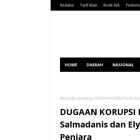
Redaksi
Tarif Iklan
Kode Etik
Pedoma
HOME
DAERAH
NASIONAL
SPORT
Beranda
padang
DUGAAN KORUPSI DI IAIN 
DUGAAN KORUPSI D
Salmadanis dan Ely
Penjara