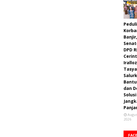
Peduli
Korba
Banjir
Senat
DPD R
Cerint
Irallo
Tasya
Salur
Bantu
dan D
Solusi
Jangk
Panja
Augus
2026
FAC