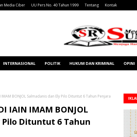
n Media Ciber
UU Pers No. 40 Tahun 1999
Tentang
Kontak
INTERNASIONAL
POLITIK
HUKUM DAN KRIMINAL
OPINI
IMAM BONJOL Salmadanis dan Ely Pilo Dituntut 6 Tahun Penjara
IKL
I IAIN IMAM BONJOL
 Pilo Dituntut 6 Tahun