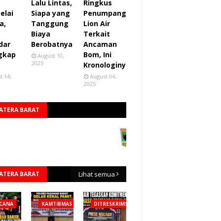
Lalu Lintas,
Ringkus
elai
Siapa yang
Penumpang
a,
Tanggung
Lion Air
Biaya
Terkait
dar
Berobatnya
Ancaman
gkap
Bom, Ini
August 10,
2025
Kronologinya
t 14,
August 04,
2025
ATERA BARAT
ATERA BARAT
Lihat semua
CANA
KAMTIBMAS
DITRESKRIMSUS