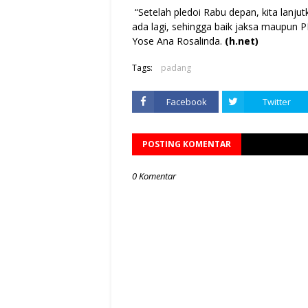
“Setelah pledoi Rabu depan, kita lanjut
ada lagi, sehingga baik jaksa maupun 
Yose Ana Rosa­linda.
(h.net)
Tags:
padang
Facebook
Twitter
POSTING KOMENTAR
0 Komentar