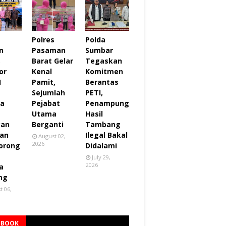
Polres
Polda
n
Pasaman
Sumbar
,
Barat Gelar
Tegaskan
or
Kenal
Komitmen
I
Pamit,
Berantas
Sejumlah
PETI,
za
Pejabat
Penampung
Utama
Hasil
kan
Berganti
Tambang
an
Ilegal Bakal
August 02,
2026
orong
Didalami
July 29,
2026
a
ng
t 06,
EBOOK