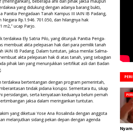
e
(meringankan), beberapa ahli dari pihak jaksa maupun
terdakwa yang di­dukung dengan adanya barang bukti,
 Panitia Pengadaan Tanah Kampus III IAIN IB Pa­dang,
n Negara Rp.1.946. 701.050, dan hilangnya hak
1 m2,” ucap Parjo.
 terdakwa Ely Satria Pilo, yang ditunjuk Panitia Penga­
as membuat akta pelepasan hak dari para pemilik tanah
lah IAIN IB Padang. Dalam tuntutan, jaksa menilai Salma­
 membuat akta pelepasan hak di atas tanah, yang sebagian
da pihak lain yang me­nunjukkan sertifikat asli dari Badan
.
PER
 terdakwa bertentangan dengan program pemerintah,
mberantasan tindak pidana korupsi. Sementara itu, sikap
i persidangan, serta kenyataan keduanya belum per­nah
PER
ertimbangan jaksa da­lam meringankan tuntutan.
Hakim yang diketuai Yose Ana Rosalinda dengan anggota
an melanjutkan sidang pe­kan depan dengan agenda
Nyam