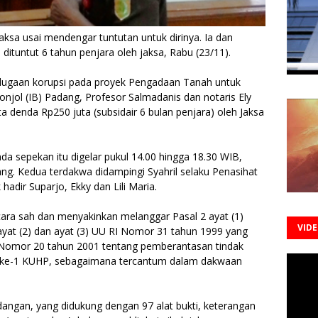
ksa usai mendengar tuntutan untuk dirinya. Ia dan
, dituntut 6 tahun penjara oleh jaksa, Rabu (23/11).
dugaan korupsi pada proyek Pengadaan Ta­nah untuk
jol (IB) Padang, Profesor Salmadanis dan notaris Ely
rta denda Rp250 juta (subsidair 6 bulan penjara) oleh Jaksa
a sepekan itu digelar pukul 14.00 hingga 18.30 WIB,
ang. Kedua terdakwa didampingi Syahril selaku Penasihat
adir Suparjo, Ekky dan Lili Maria.
ara sah dan menyakinkan melanggar Pa­sal 2 ayat (1)
VID
 ayat (2) dan ayat (3) UU RI No­mor 31 tahun 1999 yang
omor 20 tahun 2001 ten­tang pembe­ranta­san tindak
1) ke-1 KUHP, seba­gaimana ter­cantum dalam dakwaan
dangan, yang di­dukung dengan 97 alat bukti, keterangan