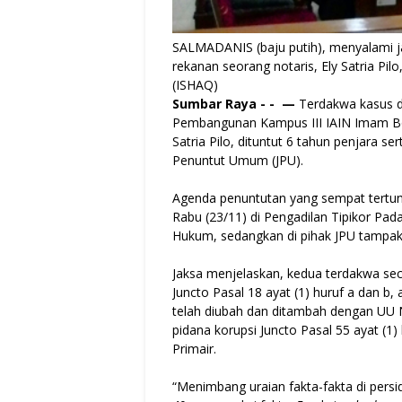
SALMADANIS (baju putih), menyalami ja
rekanan seorang notaris, Ely Satria Pilo
(ISHAQ)
Sumbar Raya - - —
Ter­dakwa kasus 
Pembangunan Kampus III IAIN Imam Bon­
Satria Pilo, dituntut 6 tahun penjara se
Penuntut Umum (JPU).
Agenda penuntutan yang sempat tertund
Rabu (23/11) di Pengadilan Tipikor Pad
Hukum, sedangkan di pihak JPU tampak h
Jaksa menjelaskan, ke­dua terdakwa sec
Juncto Pasal 18 ayat (1) huruf a dan b,
telah diubah dan ditambah dengan UU N
pidana korupsi Juncto Pasal 55 ayat (
Primair.
“Menimbang uraian fakta-fakta di persi