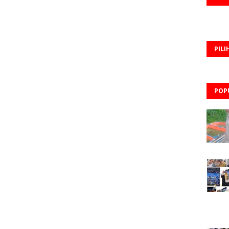
PILI
POP