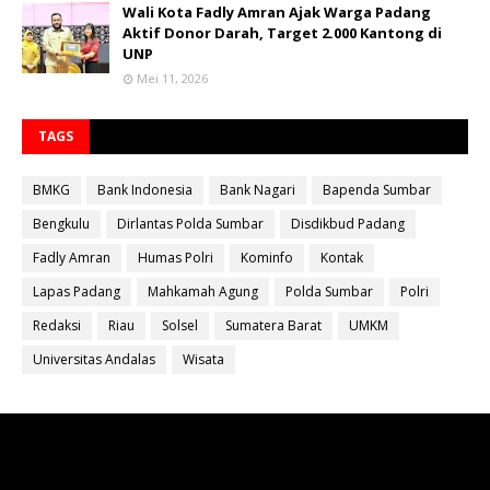
Wali Kota Fadly Amran Ajak Warga Padang
Aktif Donor Darah, Target 2.000 Kantong di
UNP
Mei 11, 2026
TAGS
BMKG
Bank Indonesia
Bank Nagari
Bapenda Sumbar
Bengkulu
Dirlantas Polda Sumbar
Disdikbud Padang
Fadly Amran
Humas Polri
Kominfo
Kontak
Lapas Padang
Mahkamah Agung
Polda Sumbar
Polri
Redaksi
Riau
Solsel
Sumatera Barat
UMKM
Universitas Andalas
Wisata