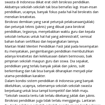
swasta di Indonesia diikat erat oleh birokrasi pendidikan.
Akibatnya sekolah-sekolah tak bisa bernafas lagi. Insan-insan
pendidikan, ucapnya, banyak fokus pada hal-hal birokratis dan
menekan kreativitas.
Birokrasi demikian yang sarat petunjuk pelaksanaan(juklak)
dan petunjuk teknis (juknis) yang dibuat para birokrat
pendidikan, tegasnya, menyebabkan waktu guru dan kepala
sekolah terkuras untuk hal-hal yang administratif, semisal
bahan-bahan sertifikasi dan kepangkatan lainnya.
Mantan Wakil Menteri Pendidikan Fasli Jalal pada kesempatan
itu menyatakan, pengembangan pendidikan membutuhkan
adanya kreativitas dan keleluasaan dalam berinovasi, baik
pimpinan sekolah maupun guru dan siswa. Dia sepakat,
pendidikan yang terlalu banyak juklak dan juknis, sulit
berkembang dan tak bisa banyak diharapkan me
njadi pilar
utama pendidikan karakter.
Dalam kondisi sistem pendidikan di Indonesia yang banyak
dikeluhkan, ucapnya, sebenarnya sekolah-sekolah swasta
berpeluang untuk bisa tampil kompetitif dan lebih maju.
“Sekolah swasta tentu tak terlalu dikekang juklak dan juknis.
Birokrasi pendidikan juga tidak terlalu menggangu. Lantaran