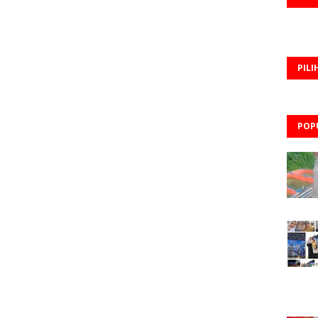
PILI
POP