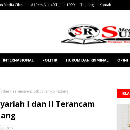
n Media Ciber
UU Pers No. 40 Tahun 1999
Tentang
Kontak
INTERNASIONAL
POLITIK
HUKUM DAN KRIMINAL
OPINI
h I dan II Terancam Dicabut Pemko Padang
IKL
Syariah I dan II Terancam
dang
23, 2016