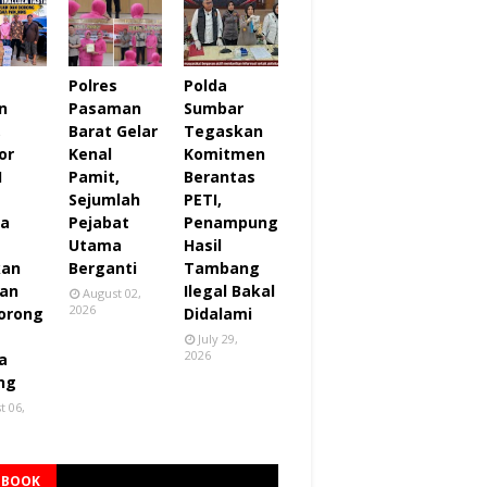
Polres
Polda
n
Pasaman
Sumbar
,
Barat Gelar
Tegaskan
or
Kenal
Komitmen
I
Pamit,
Berantas
Sejumlah
PETI,
za
Pejabat
Penampung
Utama
Hasil
kan
Berganti
Tambang
an
Ilegal Bakal
August 02,
2026
orong
Didalami
July 29,
2026
a
ng
t 06,
EBOOK