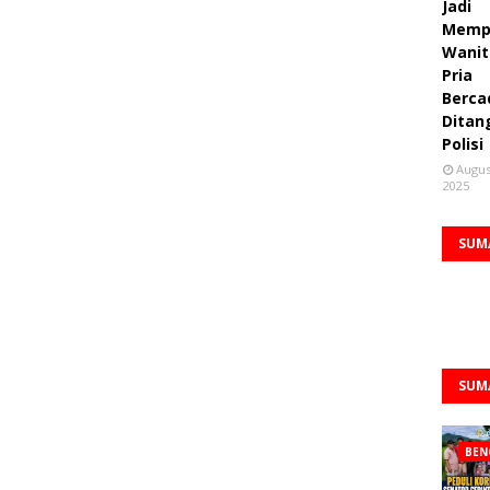
Jadi
Memp
Wanit
Pria
Berca
Ditan
Polisi
Augus
2025
SUM
SUM
BEN