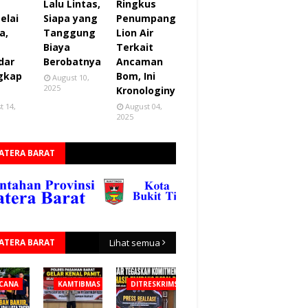
Lalu Lintas,
Ringkus
elai
Siapa yang
Penumpang
a,
Tanggung
Lion Air
Biaya
Terkait
dar
Berobatnya
Ancaman
gkap
Bom, Ini
August 10,
2025
Kronologinya
t 14,
August 04,
2025
ATERA BARAT
ATERA BARAT
Lihat semua
CANA
KAMTIBMAS
DITRESKRIMSUS