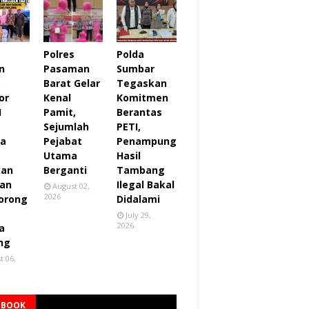
Polres
Polda
n
Pasaman
Sumbar
,
Barat Gelar
Tegaskan
or
Kenal
Komitmen
I
Pamit,
Berantas
Sejumlah
PETI,
za
Pejabat
Penampung
Utama
Hasil
kan
Berganti
Tambang
an
Ilegal Bakal
August 02,
2026
orong
Didalami
July 29,
2026
a
ng
t 06,
EBOOK