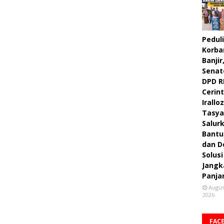
Peduli
Korba
Banjir
Senat
DPD R
Cerint
Irallo
Tasya
Salur
Bantu
dan D
Solusi
Jangk
Panja
Augus
2026
FAC