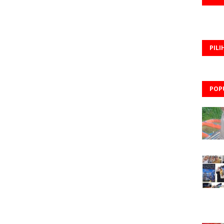
PILI
POP