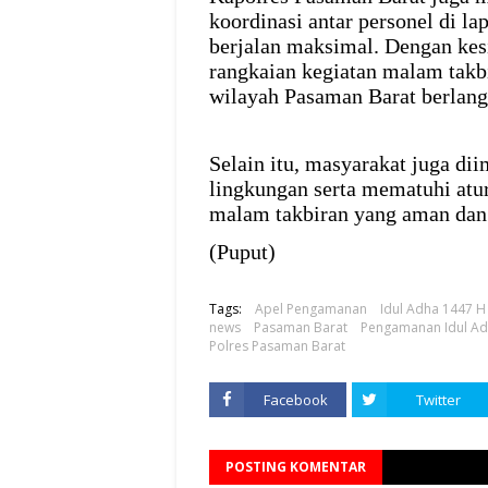
koordinasi antar personel di l
berjalan maksimal. Dengan kes
rangkaian kegiatan malam takb
wilayah Pasaman Barat berlangs
Selain itu, masyarakat juga 
lingkungan serta mematuhi atur
malam takbiran yang aman dan
(Puput)
Tags:
Apel Pengamanan
Idul Adha 1447 H
news
Pasaman Barat
Pengamanan Idul A
Polres Pasaman Barat
Facebook
Twitter
POSTING KOMENTAR