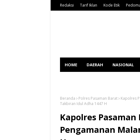
Redaksi
Tarif Iklan
Kode Etik
Pedoma
HOME
DAERAH
NASIONAL
SPORT
Beranda
Polres Pasaman Barat
Kapolres 
Takbiran Idul Adha 1447 H
Kapolres Pasaman 
Pengamanan Malam