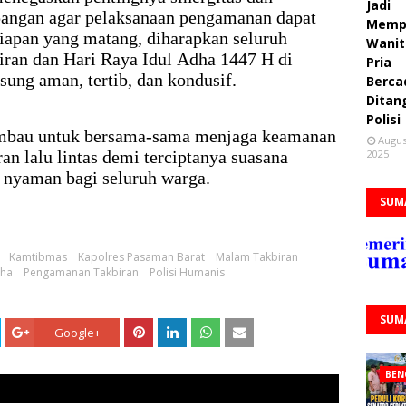
Jadi
apangan agar pelaksanaan pengamanan dapat
Memp
iapan yang matang, diharapkan seluruh
Wanit
iran dan Hari Raya Idul Adha 1447 H di
Pria
ung aman, tertib, dan kondusif.
Berca
Ditan
Polisi
diimbau untuk bersama-sama menjaga keamanan
Augus
2025
an lalu lintas demi terciptanya suasana
 nyaman bagi seluruh warga.
SUM
Kamtibmas
Kapolres Pasaman Barat
Malam Takbiran
dha
Pengamanan Takbiran
Polisi Humanis
SUM
Google+
BEN