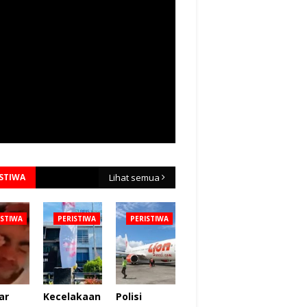
ISTIWA
Lihat semua
ISTIWA
PERISTIWA
PERISTIWA
ar
Kecelakaan
Polisi