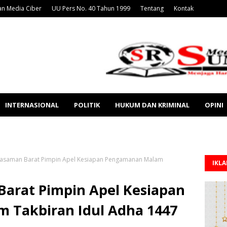
n Media Ciber
UU Pers No. 40 Tahun 1999
Tentang
Kontak
INTERNASIONAL
POLITIK
HUKUM DAN KRIMINAL
OPINI
Pasaman Barat Pimpin Apel Kesiapan Pengamanan Malam
IKL
Barat Pimpin Apel Kesiapan
 Takbiran Idul Adha 1447