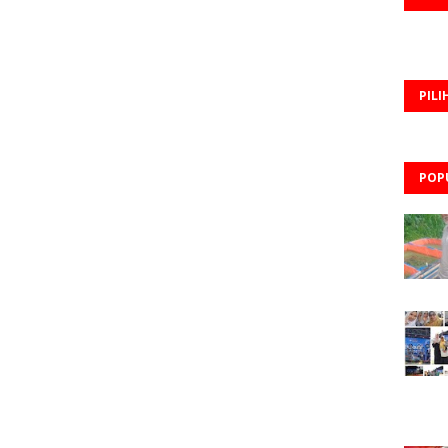
PILI
POP