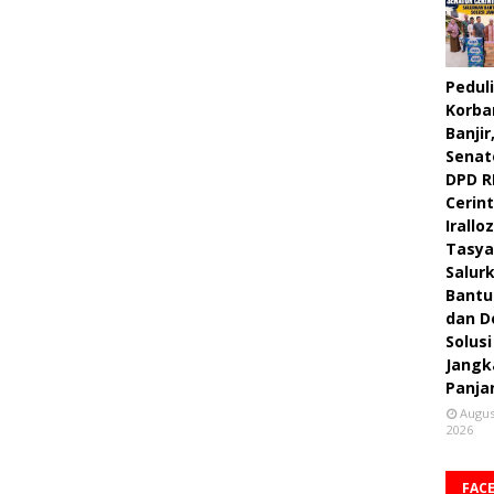
Peduli
Korba
Banjir
Senat
DPD R
Cerint
Irallo
Tasya
Salur
Bantu
dan D
Solusi
Jangk
Panja
Augus
2026
FAC