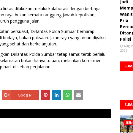
Jadi
Memp
lintas dilakukan melalui kolaborasi dengan berbagai
Wanit
an raya bukan semata tanggung jawab kepolisian,
Pria
uruh pengguna jalan.
Berca
atan persuasif, Dirlantas Polda Sumbar berharap
Ditan
i budaya, bukan paksaan. Jalan raya yang aman diyakini
Polisi
 yang sehat dan berkelanjutan.
Augus
2025
gkan Dirlantas Polda Sumbar tetap sama: tertib berlalu
Keselamatan bukan hanya tujuan, melainkan komitmen
SUM
 hari, di setiap perjalanan.
Google+
SUM
BEN