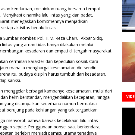
ntasan kendaraan, melainkan ruang bersama tempat
i. Menyikapi dinamika lalu lintas yang kian padat,
a Barat menegaskan komitmennya menjadikan
tiap aktivitas berlalu lintas.
 Sumbar Kombes Pol. H.M. Reza Chairul Akbar Sidiq,
lu lintas yang aman tidak hanya dilakukan melalui
 membangun kesadaran dan empati di tengah masyarakat.
akan cerminan karakter dan kepedulian sosial. Cara
auh mana ia menghargai keselamatan diri sendiri
rena itu, budaya disiplin harus tumbuh dari kesadaran,
ap sanksi.
en menggelar berbagai kampanye keselamatan, mulai dari
VID
an helm berstandar, mengendalikan kecepatan, hingga
an yang disampaikan sederhana namun bermakna
t berujung pada kehilangan yang tak tergantikan.
uga menyoroti bahwa banyak kecelakaan lalu lintas
dianggap sepele. Penggunaan ponsel saat berkendara,
ecepatan berlebih menjadi pemicu utama terjadinya