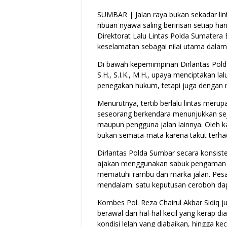
SUMBAR | Jalan raya bukan sekadar li
ribuan nyawa saling beririsan setiap har
Direktorat Lalu Lintas Polda Sumater
keselamatan sebagai nilai utama dalam se
Di bawah kepemimpinan Dirlantas Polda
S.H., S.I.K., M.H., upaya menciptakan la
penegakan hukum, tetapi juga dengan
Menurutnya, tertib berlalu lintas merup
seseorang berkendara menunjukkan sej
maupun pengguna jalan lainnya. Oleh ka
bukan semata-mata karena takut terhad
Dirlantas Polda Sumbar secara konsist
ajakan menggunakan sabuk pengaman d
mematuhi rambu dan marka jalan. Pes
mendalam: satu keputusan ceroboh dapa
Kombes Pol. Reza Chairul Akbar Sidiq j
berawal dari hal-hal kecil yang kerap 
kondisi lelah yang diabaikan, hingga k