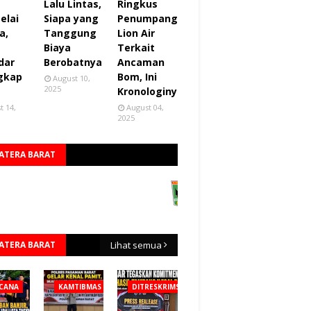
Lalu Lintas,
Ringkus
elai
Siapa yang
Penumpang
a,
Tanggung
Lion Air
Biaya
Terkait
dar
Berobatnya
Ancaman
gkap
Bom, Ini
August 10,
2025
Kronologinya
t 14,
August 04,
2025
ATERA BARAT
ATERA BARAT
Lihat semua
CANA
KAMTIBMAS
DITRESKRIMSUS