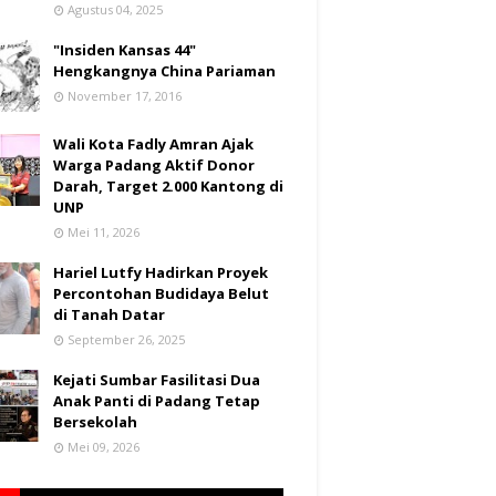
Agustus 04, 2025
"Insiden Kansas 44"
Hengkangnya China Pariaman
November 17, 2016
Wali Kota Fadly Amran Ajak
Warga Padang Aktif Donor
Darah, Target 2.000 Kantong di
UNP
Mei 11, 2026
Hariel Lutfy Hadirkan Proyek
Percontohan Budidaya Belut
di Tanah Datar
September 26, 2025
Kejati Sumbar Fasilitasi Dua
Anak Panti di Padang Tetap
Bersekolah
Mei 09, 2026