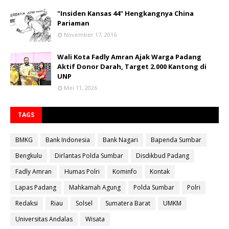
"Insiden Kansas 44" Hengkangnya China
Pariaman
November 17, 2016
Wali Kota Fadly Amran Ajak Warga Padang
Aktif Donor Darah, Target 2.000 Kantong di
UNP
Mei 11, 2026
TAGS
BMKG
Bank Indonesia
Bank Nagari
Bapenda Sumbar
Bengkulu
Dirlantas Polda Sumbar
Disdikbud Padang
Fadly Amran
Humas Polri
Kominfo
Kontak
Lapas Padang
Mahkamah Agung
Polda Sumbar
Polri
Redaksi
Riau
Solsel
Sumatera Barat
UMKM
Universitas Andalas
Wisata