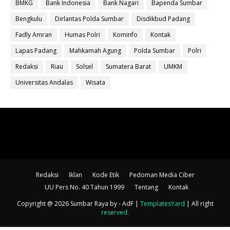
BMKG
Bank Indonesia
Bank Nagari
Bapenda Sumbar
Bengkulu
Dirlantas Polda Sumbar
Disdikbud Padang
Fadly Amran
Humas Polri
Kominfo
Kontak
Lapas Padang
Mahkamah Agung
Polda Sumbar
Polri
Redaksi
Riau
Solsel
Sumatera Barat
UMKM
Universitas Andalas
Wisata
Redaksi
Iklan
Kode Etik
Pedoman Media Ciber
UU Pers No. 40 Tahun 1999
Tentang
Kontak
Copyright @ 2026 Sumbar Raya
by - AdF |
TemplatesYard
| All right
reserved
.