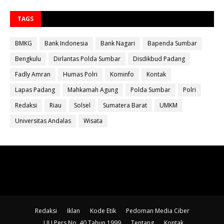
TAGS
BMKG
Bank Indonesia
Bank Nagari
Bapenda Sumbar
Bengkulu
Dirlantas Polda Sumbar
Disdikbud Padang
Fadly Amran
Humas Polri
Kominfo
Kontak
Lapas Padang
Mahkamah Agung
Polda Sumbar
Polri
Redaksi
Riau
Solsel
Sumatera Barat
UMKM
Universitas Andalas
Wisata
Redaksi
Iklan
Kode Etik
Pedoman Media Ciber
UU Pers No. 40 Tahun 1999
Tentang
Kontak