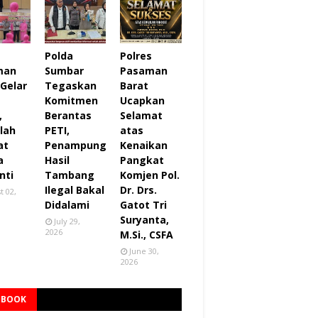
s
Polda
Polres
man
Sumbar
Pasaman
 Gelar
Tegaskan
Barat
Komitmen
Ucapkan
,
Berantas
Selamat
lah
PETI,
atas
at
Penampung
Kenaikan
a
Hasil
Pangkat
nti
Tambang
Komjen Pol.
Ilegal Bakal
Dr. Drs.
t 02,
Didalami
Gatot Tri
Suryanta,
July 29,
2026
M.Si., CSFA
June 30,
2026
EBOOK