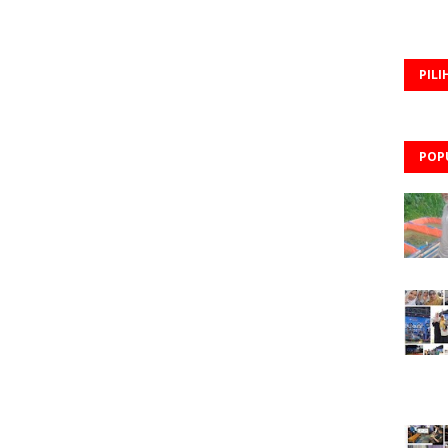
PILI
POP