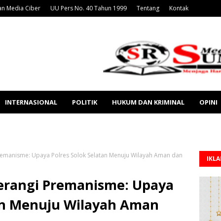
n Media Ciber
UU Pers No. 40 Tahun 1999
Tentang
Kontak
INTERNASIONAL
POLITIK
HUKUM DAN KRIMINAL
OPINI
remanisme: Upaya Polres Solok Selatan Menuju Wilayah Aman dan
IKL
erangi Premanisme: Upaya
tan Menuju Wilayah Aman