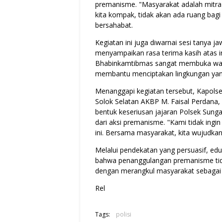
premanisme. "Masyarakat adalah mitra 
kita kompak, tidak akan ada ruang bag
bersahabat.
Kegiatan ini juga diwarnai sesi tanya j
menyampaikan rasa terima kasih atas i
Bhabinkamtibmas sangat membuka wawa
membantu menciptakan lingkungan ya
Menanggapi kegiatan tersebut, Kapolse
Solok Selatan AKBP M. Faisal Perdana,
bentuk keseriusan jajaran Polsek Sung
dari aksi premanisme. "Kami tidak ingi
ini. Bersama masyarakat, kita wujudkan
Melalui pendekatan yang persuasif, ed
bahwa penanggulangan premanisme tida
dengan merangkul masyarakat sebagai 
Rel
Tags:
polisi