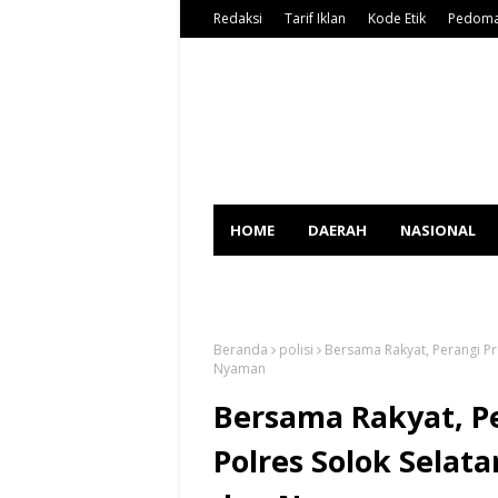
Redaksi
Tarif Iklan
Kode Etik
Pedoma
HOME
DAERAH
NASIONAL
SPORT
Beranda
polisi
Bersama Rakyat, Perangi P
Nyaman
Bersama Rakyat, P
Polres Solok Sela