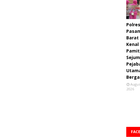
Polre
Pasa
Barat
Kenal
Pamit
Sejum
Pejab
Utam
Berga
Augus
2026
FAC