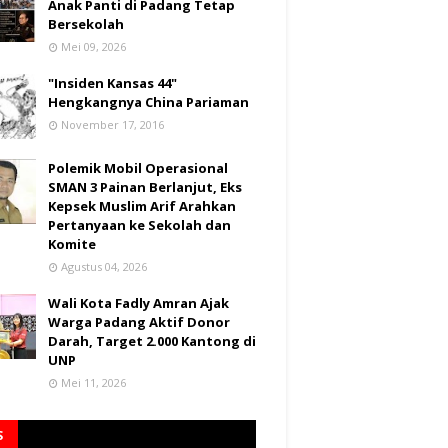
Anak Panti di Padang Tetap
Bersekolah
Mei 09, 2026
"Insiden Kansas 44"
Hengkangnya China Pariaman
November 17, 2016
Polemik Mobil Operasional
SMAN 3 Painan Berlanjut, Eks
Kepsek Muslim Arif Arahkan
Pertanyaan ke Sekolah dan
Komite
Agustus 04, 2026
Wali Kota Fadly Amran Ajak
Warga Padang Aktif Donor
Darah, Target 2.000 Kantong di
UNP
Mei 11, 2026
S