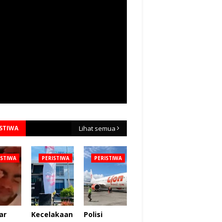
ISTIWA
Lihat semua
ISTIWA
PERISTIWA
PERISTIWA
ar
Kecelakaan
Polisi