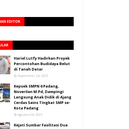
HAN EDITOR
ULAR
Hariel Lutfy Hadirkan Proyek
Percontohan Budidaya Belut
di Tanah Datar
September 26, 2025
Kepsek SMPN 6 Padang,
Noverilan M.Pd, Dampingi
Langsung Anak Didik di Ajang
Cerdas Sains Tingkat SMP se-
Kota Padang
Agustus 04, 2025
Kejati Sumbar Fasilitasi Dua