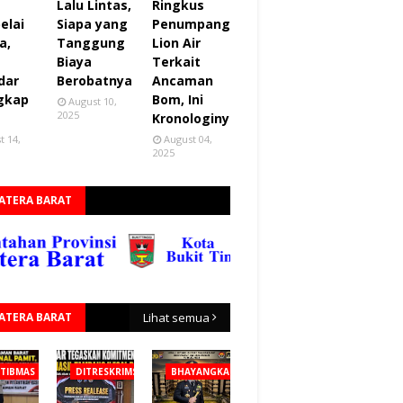
Lalu Lintas,
Ringkus
elai
Siapa yang
Penumpang
a,
Tanggung
Lion Air
Biaya
Terkait
dar
Berobatnya
Ancaman
gkap
Bom, Ini
August 10,
2025
Kronologinya
t 14,
August 04,
2025
ATERA BARAT
ATERA BARAT
Lihat semua
TIBMAS
DITRESKRIMSUS
BHAYANGKARA