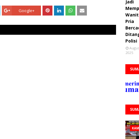
Jadi
Memp
Google+
Wanit
Pria
Berca
Ditan
Polisi
Augus
2025
SUM
SUM
KAM