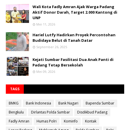
Wali Kota Fadly Amran Ajak Warga Padang
Aktif Donor Darah, Target 2.000 Kantong di
UNP
Mei 11, 2026
Hariel Lutfy Hadirkan Proyek Percontohan
Budidaya Belut di Tanah Datar
September 26, 2025
Kejati Sumbar Fasilitasi Dua Anak Panti di
Padang Tetap Bersekolah
Mei 09, 2026
TAGS
BMKG
Bank Indonesia
Bank Nagari
Bapenda Sumbar
Bengkulu
Dirlantas Polda Sumbar
Disdikbud Padang
Fadly Amran
Humas Polri
Kominfo
Kontak