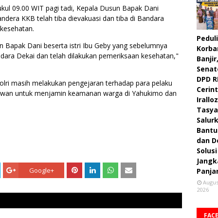
ukul 09.00 WIT pagi tadi, Kepala Dusun Bapak Dani
andera KKB telah tiba dievakuasi dan tiba di Bandara
 kesehatan.
Peduli
un Bapak Dani beserta istri Ibu Geby yang sebelumnya
Korba
ndara Dekai dan telah dilakukan pemeriksaan kesehatan,"
Banjir
Senat
DPD R
Polri masih melakukan pengejaran terhadap para pelaku
Cerint
k rawan untuk menjamin keamanan warga di Yahukimo dan
Irallo
Tasya
Salur
Bantu
dan D
Solusi
Jangk
Google+
Panja
Augus
2026
FAC