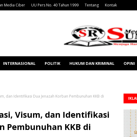
n Media Ciber
UU Pers No. 40 Tahun 1999
Tentang
Kontak
INTERNASIONAL
POLITIK
HUKUM DAN KRIMINAL
OPINI
sum, dan Identifikasi Dua Jenazah Korban Pembunuhan KKB di
IKL
si, Visum, dan Identifikasi
an Pembunuhan KKB di