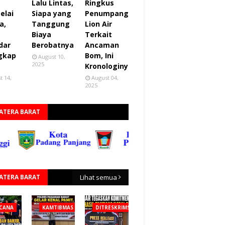
Lalu Lintas,
Ringkus
elai
Siapa yang
Penumpang
a,
Tanggung
Lion Air
Biaya
Terkait
dar
Berobatnya
Ancaman
gkap
Bom, Ini
August 10,
2025
Kronologinya
t 14,
August 04,
2025
ATERA BARAT
ATERA BARAT
Lihat semua
CANA
KAMTIBMAS
DITRESKRIMSUS