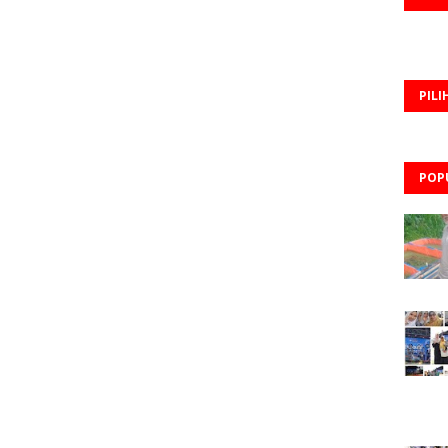
PILI
POP