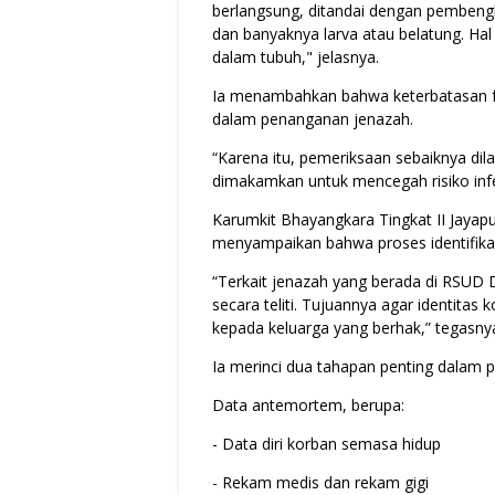
berlangsung, ditandai dengan pembengka
dan banyaknya larva atau belatung. Hal
dalam tubuh," jelasnya.
Ia menambahkan bahwa keterbatasan fas
dalam penanganan jenazah.
“Karena itu, pemeriksaan sebaiknya di
dimakamkan untuk mencegah risiko infe
Karumkit Bhayangkara Tingkat II Jayap
menyampaikan bahwa proses identifikasi
“Terkait jenazah yang berada di RSUD 
secara teliti. Tujuannya agar identitas
kepada keluarga yang berhak,” tegasny
Ia merinci dua tahapan penting dalam pr
Data antemortem, berupa:
- Data diri korban semasa hidup
- Rekam medis dan rekam gigi