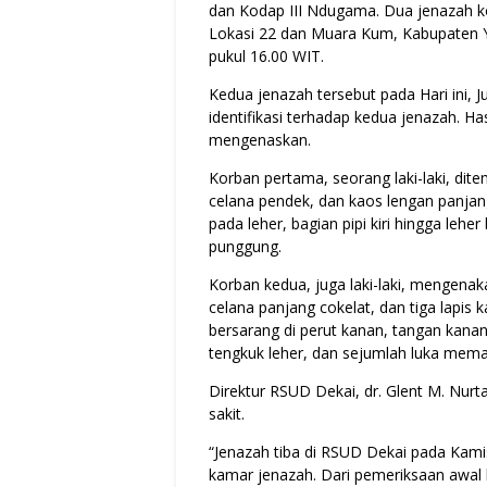
dan Kodap III Ndugama. Dua jenazah ko
Lokasi 22 dan Muara Kum, Kabupaten Y
pukul 16.00 WIT.
Kedua jenazah tersebut pada Hari ini, J
identifikasi terhadap kedua jenazah. H
mengenaskan.
Korban pertama, seorang laki-laki, di
celana pendek, dan kaos lengan panjang
pada leher, bagian pipi kiri hingga leher
punggung.
Korban kedua, juga laki-laki, mengenaka
celana panjang cokelat, dan tiga lapis
bersarang di perut kanan, tangan kanan 
tengkuk leher, dan sejumlah luka memar
Direktur RSUD Dekai, dr. Glent M. Nurt
sakit.
“Jenazah tiba di RSUD Dekai pada Kami
kamar jenazah. Dari pemeriksaan awal