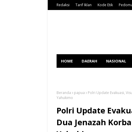
Redaksi
Tarif Iklan
Kode Etik
Pedoma
HOME
DAERAH
NASIONAL
SPORT
Beranda
papua
Polri Update Evakuasi, Vi
Yahukimo
Polri Update Evakua
Dua Jenazah Korb