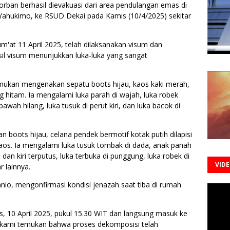
rban berhasil dievakuasi dari area pendulangan emas di
ahukimo, ke RSUD Dekai pada Kamis (10/4/2025) sekitar
um'at 11 April 2025, telah dilaksanakan visum dan
asil visum menunjukkan luka-luka yang sangat
temukan mengenakan sepatu boots hijau, kaos kaki merah,
 hitam. Ia mengalami luka parah di wajah, luka robek
 bawah hilang, luka tusuk di perut kiri, dan luka bacok di
n boots hijau, celana pendek bermotif kotak putih dilapisi
 kaos. Ia mengalami luka tusuk tombak di dada, anak panah
dan kiri terputus, luka terbuka di punggung, luka robek di
VID
 lainnya.
anio, mengonfirmasi kondisi jenazah saat tiba di rumah
s, 10 April 2025, pukul 15.30 WIT dan langsung masuk ke
 kami temukan bahwa proses dekomposisi telah