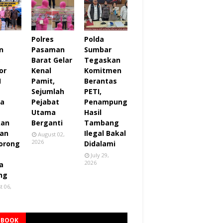
Polres
Polda
n
Pasaman
Sumbar
,
Barat Gelar
Tegaskan
or
Kenal
Komitmen
I
Pamit,
Berantas
Sejumlah
PETI,
za
Pejabat
Penampung
Utama
Hasil
kan
Berganti
Tambang
an
Ilegal Bakal
August 02,
2026
orong
Didalami
July 29,
2026
a
ng
t 06,
EBOOK