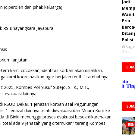
Jadi
an (diperoleh dari pihak keluarga)
Memp
Wanit
Pria
Berca
sik RS Bhayangkara Jayapura
Ditan
Polisi
Augus
nsik
2025
orium lanjutan
SUM
tem kami cocokkan, identitas korban akan disahkan.
a kami koordinasikan agar berjalan tertib,” tambahnya.
2025, Kombes Pol Yusuf Sutejo, S.I.K., M.T.,
 evakuasi lainnya.
m di RSUD Dekai, 1 jenazah korban asal Pegunungan
SUM
el. 1 jenazah lainnya telah dievakuasi dari Muara Kum ke
da di Binki menunggu proses evakuasi besok dikarenakan
n, total ada 9 jenazah yang ditemukan” terang Kombes
BEN