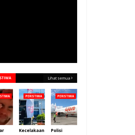
ISTIWA
Lihat semua
ISTIWA
PERISTIWA
PERISTIWA
ar
Kecelakaan
Polisi