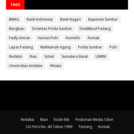
TAGS
BMKG
Bank Indonesia
Bank Nagari
Bapenda Sumbar
Bengkulu
Dirlantas Polda Sumbar
Disdikbud Padang
Fadly Amran
Humas Polri
Kominfo
Kontak
Lapas Padang
Mahkamah Agung
Polda Sumbar
Polri
Redaksi
Riau
Solsel
Sumatera Barat
UMKM
Universitas Andalas
Wisata
Redaksi
Iklan
Kode Etik
Pedoman Media Ciber
UU Pers No. 40 Tahun 1999
Tentang
Kontak