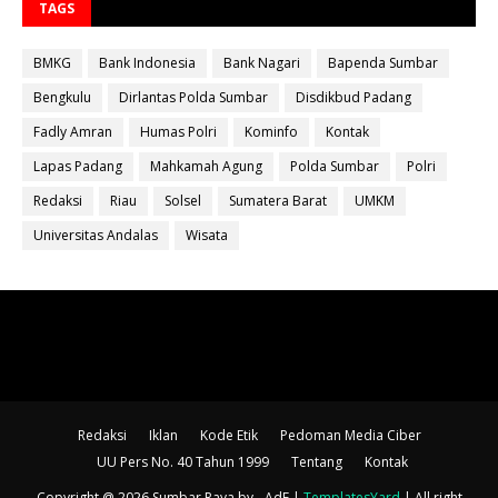
TAGS
BMKG
Bank Indonesia
Bank Nagari
Bapenda Sumbar
Bengkulu
Dirlantas Polda Sumbar
Disdikbud Padang
Fadly Amran
Humas Polri
Kominfo
Kontak
Lapas Padang
Mahkamah Agung
Polda Sumbar
Polri
Redaksi
Riau
Solsel
Sumatera Barat
UMKM
Universitas Andalas
Wisata
Redaksi
Iklan
Kode Etik
Pedoman Media Ciber
UU Pers No. 40 Tahun 1999
Tentang
Kontak
Copyright @ 2026 Sumbar Raya
by - AdF |
TemplatesYard
| All right