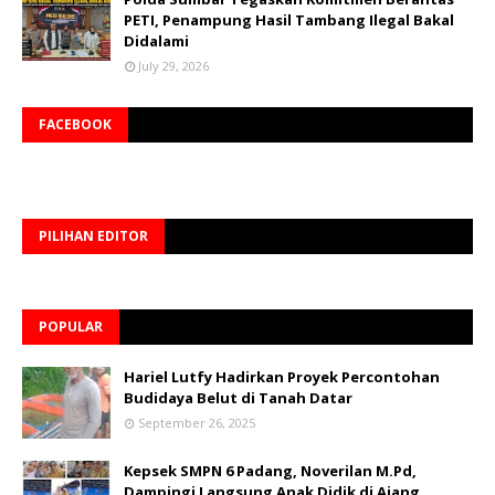
PETI, Penampung Hasil Tambang Ilegal Bakal
Didalami
July 29, 2026
FACEBOOK
PILIHAN EDITOR
POPULAR
Hariel Lutfy Hadirkan Proyek Percontohan
Budidaya Belut di Tanah Datar
September 26, 2025
Kepsek SMPN 6 Padang, Noverilan M.Pd,
Dampingi Langsung Anak Didik di Ajang