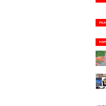
PILI
POP