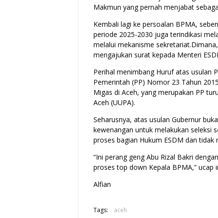
Makmun yang pernah menjabat sebaga
Kembali lagi ke persoalan BPMA, sebe
periode 2025-2030 juga terindikasi mel
melalui mekanisme sekretariat.Dimana,
mengajukan surat kepada Menteri ESD
Perihal menimbang Huruf atas usulan P
Pemerintah (PP) Nomor 23 Tahun 201
Migas di Aceh, yang merupakan PP tu
Aceh (UUPA).
Seharusnya, atas usulan Gubernur buka
kewenangan untuk melakukan seleksi seh
proses bagian Hukum ESDM dan tidak m
“Ini perang geng Abu Rizal Bakri denga
proses top down Kepala BPMA,” ucap ini
Alfian
Tags:
aceh