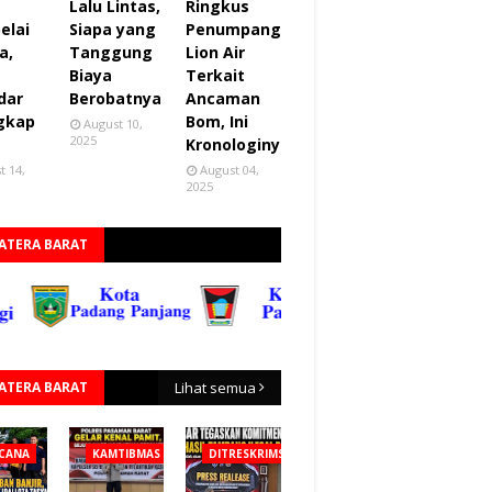
Lalu Lintas,
Ringkus
elai
Siapa yang
Penumpang
a,
Tanggung
Lion Air
Biaya
Terkait
dar
Berobatnya
Ancaman
gkap
Bom, Ini
August 10,
2025
Kronologinya
t 14,
August 04,
2025
ATERA BARAT
ATERA BARAT
Lihat semua
CANA
KAMTIBMAS
DITRESKRIMSUS