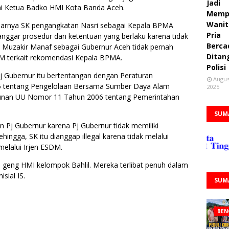
Jadi
i Ketua Badko HMI Kota Banda Aceh.
Memp
Wanit
narnya SK pengangkatan Nasri sebagai Kepala BPMA
Pria
anggar prosedur dan ketentuan yang berlaku karena tidak
Berca
 Muzakir Manaf sebagai Gubernur Aceh tidak pernah
Ditan
M terkait rekomendasi Kepala BPMA.
Polisi
j Gubernur itu bertentangan dengan Peraturan
Augus
5 tentang Pengelolaan Bersama Sumber Daya Alam
2025
runan UU Nomor 11 Tahun 2006 tentang Pemerintahan
SUM
n Pj Gubernur karena Pj Gubernur tidak memiliki
ingga, SK itu dianggap illegal karena tidak melalui
elalui Irjen ESDM.
n geng HMI kelompok Bahlil. Mereka terlibat penuh dalam
sial IS.
SUM
BEN