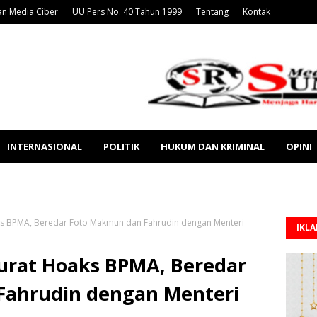
n Media Ciber
UU Pers No. 40 Tahun 1999
Tentang
Kontak
INTERNASIONAL
POLITIK
HUKUM DAN KRIMINAL
OPINI
aks BPMA, Beredar Foto Makmun dan Fahrudin dengan Menteri
IKL
Surat Hoaks BPMA, Beredar
Fahrudin dengan Menteri