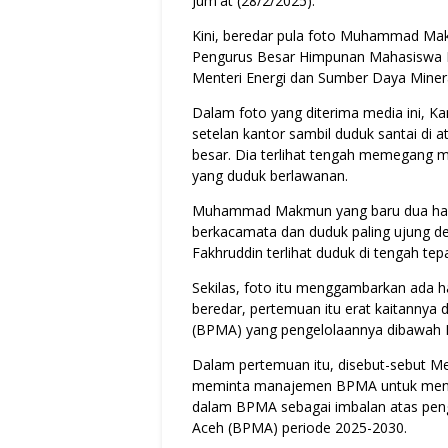
Jum'at (28/2/2025).
Kini, beredar pula foto Muhammad Ma
Pengurus Besar Himpunan Mahasiswa Is
Menteri Energi dan Sumber Daya Minera
Dalam foto yang diterima media ini, Ka
setelan kantor sambil duduk santai di a
besar. Dia terlihat tengah memegang m
yang duduk berlawanan.
Muhammad Makmun yang baru dua hari 
berkacamata dan duduk paling ujung d
Fakhruddin terlihat duduk di tengah te
Sekilas, foto itu menggambarkan ada ha
beredar, pertemuan itu erat kaitannya 
(BPMA) yang pengelolaannya dibawah Me
Dalam pertemuan itu, disebut-sebut Me
meminta manajemen BPMA untuk menga
dalam BPMA sebagai imbalan atas pen
Aceh (BPMA) periode 2025-2030.