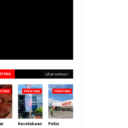
ISTIWA
Lihat semua
ISTIWA
PERISTIWA
PERISTIWA
ar
Kecelakaan
Polisi