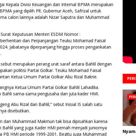
ai Kepala Divisi Keuangan dan Internal BPMA merupakan
BPMA yang dipilih Plt. Gubernur Aceh, Safrizal untuk
ama calon lainnya adalah Nizar Saputra dan Muhammad
n Surat Keputusan Menteri ESDM Nomor :
berhentian dan Perpanjangan Teuku Mohamad Faisal
024. Jabatanya diperpanjang hingga proses pengankatan
.
 sebut merupakan perang urat saraf antara Bahlil dengan
akan politisi Partai Golkar. Teuku Mohamad Faisal
ntan Ketua Umum Partai Golkar Abu Rizal Bakrie.
PER
angnya Ketua Umum Partai Golkar Bahlil Lahadilia.
dan Bahli sama-sama pengusaha dan juta kader HMI.
PER
g Abu Rizal dan Bahlil,” sebut Inisial IS salah satu
nya disebutkan.
din dan Muhammad Makmun tak bisa dipisahkan karena
Bahlil yang juga Kader HMI pernah menjadi juniornya
Nyam
tua PB HMI periode 1999-2001. Begitu juga Muhammad