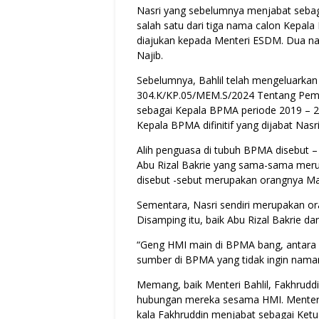
Nasri yang sebelumnya menjabat sebag
salah satu dari tiga nama calon Kepala 
diajukan kepada Menteri ESDM. Dua n
Najib.
Sebelumnya, Bahlil telah mengeluarka
304.K/KP.05/MEM.S/2024 Tentang Pem
sebagai Kepala BPMA periode 2019 – 2
Kepala BPMA difinitif yang dijabat Nasri
Alih penguasa di tubuh BPMA disebut –
Abu Rizal Bakrie yang sama-sama merup
disebut -sebut merupakan orangnya Ma
Sementara, Nasri sendiri merupakan or
Disamping itu, baik Abu Rizal Bakrie 
“Geng HMI main di BPMA bang, antara gen
sumber di BPMA yang tidak ingin nama
Memang, baik Menteri Bahlil, Fakhrud
hubungan mereka sesama HMI. Menteri 
kala Fakhruddin menjabat sebagai Ke