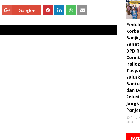
Google+
Peduli
Korba
Banjir
Senat
DPD R
Cerint
Irallo
Tasya
Salur
Bantu
dan D
Solusi
Jangk
Panja
Augus
2026
FAC