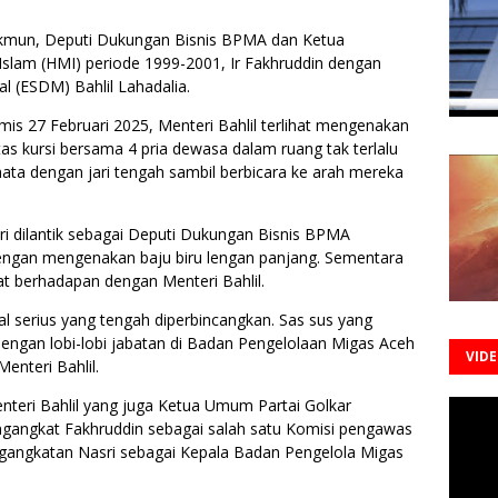
kmun, Deputi Dukungan Bisnis BPMA dan Ketua
lam (HMI) periode 1999-2001, Ir Fakhruddin dengan
l (ESDM) Bahlil Lahadalia.
mis 27 Februari 2025, Menteri Bahlil terlihat mengenakan
tas kursi bersama 4 pria dewasa dalam ruang tak terlalu
ata dengan jari tengah sambil berbicara ke arah mereka
dilantik sebagai Deputi Dukungan Bisnis BPMA
engan mengenakan baju biru lengan panjang. Sementara
pat berhadapan dengan Menteri Bahlil.
l serius yang tengah diperbincangkan. Sas sus yang
dengan lobi-lobi jabatan di Badan Pengelolaan Migas Aceh
VID
nteri Bahlil.
nteri Bahlil yang juga Ketua Umum Partai Golkar
ngkat Fakhruddin sebagai salah satu Komisi pengawas
gangkatan Nasri sebagai Kepala Badan Pengelola Migas