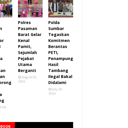
Polres
Polda
n
Pasaman
Sumbar
,
Barat Gelar
Tegaskan
or
Kenal
Komitmen
I
Pamit,
Berantas
Sejumlah
PETI,
za
Pejabat
Penampung
Utama
Hasil
kan
Berganti
Tambang
an
Ilegal Bakal
August 02,
2026
orong
Didalami
July 29,
2026
a
ng
t 06,
EBOOK