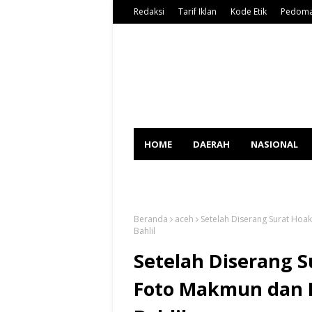
Redaksi
Tarif Iklan
Kode Etik
Pedoma
HOME
DAERAH
NASIONAL
SPORT
Beranda
aceh
Setelah Diserang Surat Ho
Bahlil
Setelah Diserang 
Foto Makmun dan 