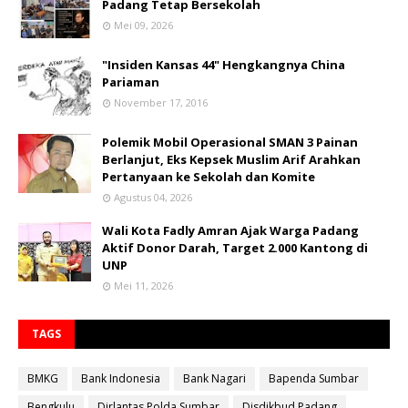
Padang Tetap Bersekolah
Mei 09, 2026
"Insiden Kansas 44" Hengkangnya China
Pariaman
November 17, 2016
Polemik Mobil Operasional SMAN 3 Painan
Berlanjut, Eks Kepsek Muslim Arif Arahkan
Pertanyaan ke Sekolah dan Komite
Agustus 04, 2026
Wali Kota Fadly Amran Ajak Warga Padang
Aktif Donor Darah, Target 2.000 Kantong di
UNP
Mei 11, 2026
TAGS
BMKG
Bank Indonesia
Bank Nagari
Bapenda Sumbar
Bengkulu
Dirlantas Polda Sumbar
Disdikbud Padang