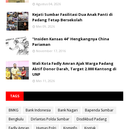
Agustus 04, 2026
Kejati Sumbar Fasilitasi Dua Anak Panti di
Padang Tetap Bersekolah
Mei 09, 2026
"Insiden Kansas 44" Hengkangnya China
Pariaman
November 17, 2016
Wali Kota Fadly Amran Ajak Warga Padang
Aktif Donor Darah, Target 2.000 Kantong di
UNP
Mei 11, 2026
TAGS
BMKG
Bank Indonesia
Bank Nagari
Bapenda Sumbar
Bengkulu
Dirlantas Polda Sumbar
Disdikbud Padang
Fadly Amran
Humas Polri
Kominfo
Kontak