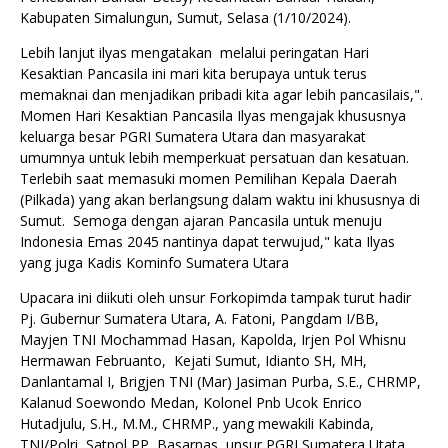
Kabupaten Simalungun, Sumut, Selasa (1/10/2024).
Lebih lanjut ilyas mengatakan melalui peringatan Hari
Kesaktian Pancasila ini mari kita berupaya untuk terus
memaknai dan menjadikan pribadi kita agar lebih pancasilais,".
Momen Hari Kesaktian Pancasila Ilyas mengajak khususnya
keluarga besar PGRI Sumatera Utara dan masyarakat
umumnya untuk lebih memperkuat persatuan dan kesatuan.
Terlebih saat memasuki momen Pemilihan Kepala Daerah
(Pilkada) yang akan berlangsung dalam waktu ini khususnya di
Sumut. Semoga dengan ajaran Pancasila untuk menuju
Indonesia Emas 2045 nantinya dapat terwujud," kata Ilyas
yang juga Kadis Kominfo Sumatera Utara
Upacara ini diikuti oleh unsur Forkopimda tampak turut hadir
Pj. Gubernur Sumatera Utara, A. Fatoni, Pangdam I/BB,
Mayjen TNI Mochammad Hasan, Kapolda, Irjen Pol Whisnu
Hermawan Februanto, Kejati Sumut, Idianto SH, MH,
Danlantamal I, Brigjen TNI (Mar) Jasiman Purba, S.E., CHRMP,
Kalanud Soewondo Medan, Kolonel Pnb Ucok Enrico
Hutadjulu, S.H., M.M., CHRMP., yang mewakili Kabinda,
TNI/Polri, Satpol PP, Basarnas, unsur PGRI Sumatera Utata,