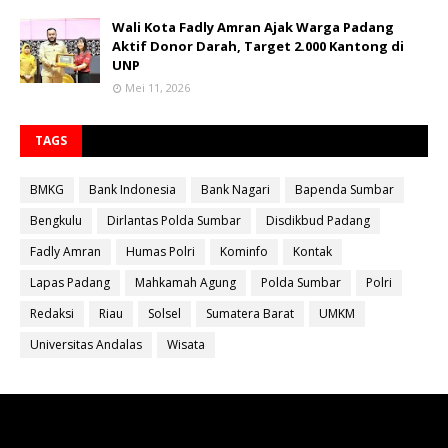
Wali Kota Fadly Amran Ajak Warga Padang
Aktif Donor Darah, Target 2.000 Kantong di
UNP
Mei 11, 2026
TAGS
BMKG
Bank Indonesia
Bank Nagari
Bapenda Sumbar
Bengkulu
Dirlantas Polda Sumbar
Disdikbud Padang
Fadly Amran
Humas Polri
Kominfo
Kontak
Lapas Padang
Mahkamah Agung
Polda Sumbar
Polri
Redaksi
Riau
Solsel
Sumatera Barat
UMKM
Universitas Andalas
Wisata