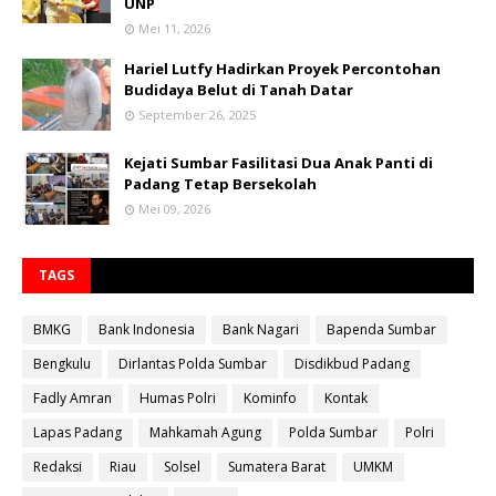
UNP
Mei 11, 2026
Hariel Lutfy Hadirkan Proyek Percontohan
Budidaya Belut di Tanah Datar
September 26, 2025
Kejati Sumbar Fasilitasi Dua Anak Panti di
Padang Tetap Bersekolah
Mei 09, 2026
TAGS
BMKG
Bank Indonesia
Bank Nagari
Bapenda Sumbar
Bengkulu
Dirlantas Polda Sumbar
Disdikbud Padang
Fadly Amran
Humas Polri
Kominfo
Kontak
Lapas Padang
Mahkamah Agung
Polda Sumbar
Polri
Redaksi
Riau
Solsel
Sumatera Barat
UMKM