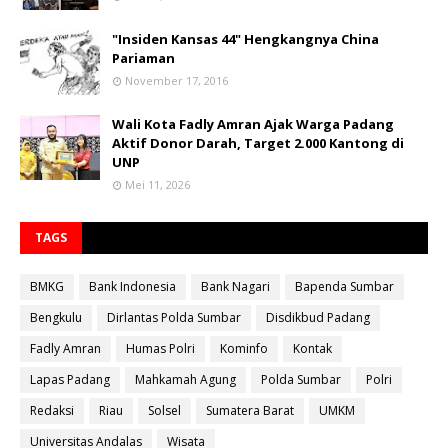
"Insiden Kansas 44" Hengkangnya China
Pariaman
November 17, 2016
Wali Kota Fadly Amran Ajak Warga Padang
Aktif Donor Darah, Target 2.000 Kantong di
UNP
Mei 11, 2026
TAGS
BMKG
Bank Indonesia
Bank Nagari
Bapenda Sumbar
Bengkulu
Dirlantas Polda Sumbar
Disdikbud Padang
Fadly Amran
Humas Polri
Kominfo
Kontak
Lapas Padang
Mahkamah Agung
Polda Sumbar
Polri
Redaksi
Riau
Solsel
Sumatera Barat
UMKM
Universitas Andalas
Wisata