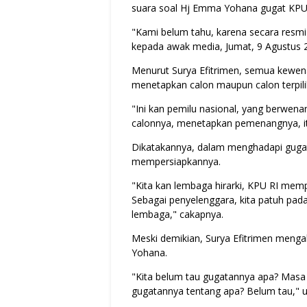
suara soal Hj Emma Yohana gugat KPU R
"Kami belum tahu, karena secara resmi
kepada awak media, Jumat, 9 Agustus 
Menurut Surya Efitrimen, semua kewena
menetapkan calon maupun calon terpili
"Ini kan pemilu nasional, yang berwen
calonnya, menetapkan pemenangnya, it
Dikatakannya, dalam menghadapi guga
mempersiapkannya.
"Kita kan lembaga hirarki, KPU RI mem
Sebagai penyelenggara, kita patuh pad
lembaga," cakapnya.
Meski demikian, Surya Efitrimen meng
Yohana.
"Kita belum tau gugatannya apa? Masa 
gugatannya tentang apa? Belum tau," u