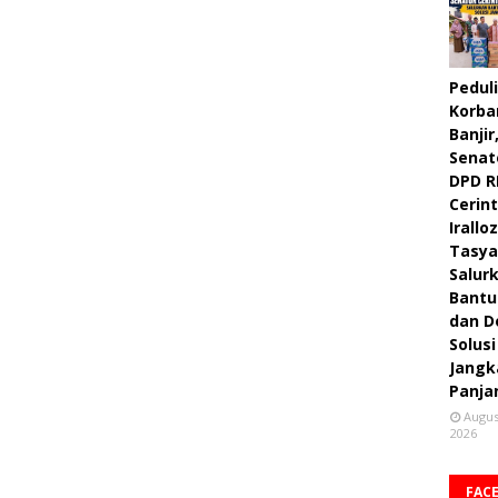
Peduli
Korba
Banjir
Senat
DPD R
Cerint
Irallo
Tasya
Salur
Bantu
dan D
Solusi
Jangk
Panja
Augus
2026
FAC