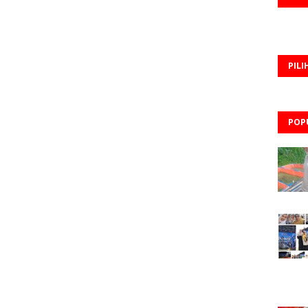
PILI
POP