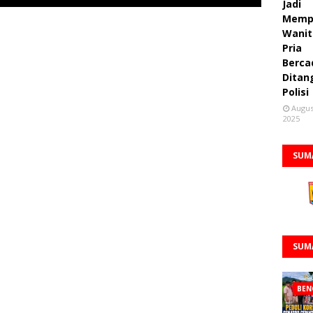
Jadi
Memp
Wanit
Pria
Berca
Ditan
Polisi
Augus
2025
SUM
SUM
BEN