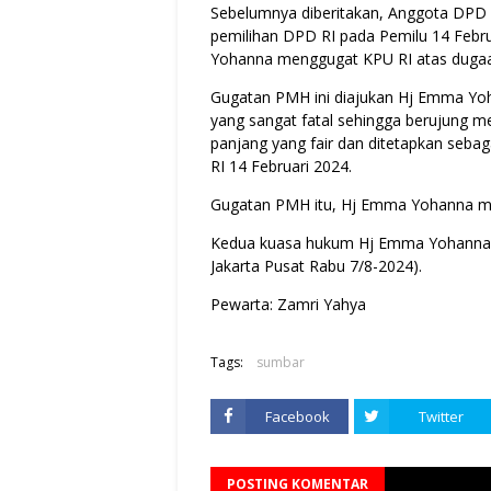
Sebelumnya diberitakan, Anggota DPD RI
pemilihan DPD RI pada Pemilu 14 Febr
Yohanna menggugat KPU RI atas duga
Gugatan PMH ini diajukan Hj Emma Yo
yang sangat fatal sehingga berujung me
panjang yang fair dan ditetapkan seba
RI 14 Februari 2024.
Gugatan PMH itu, Hj Emma Yohanna m
Kedua kuasa hukum Hj Emma Yohanna it
Jakarta Pusat Rabu 7/8-2024).
Pewarta: Zamri Yahya
Tags:
sumbar
Facebook
Twitter
POSTING KOMENTAR