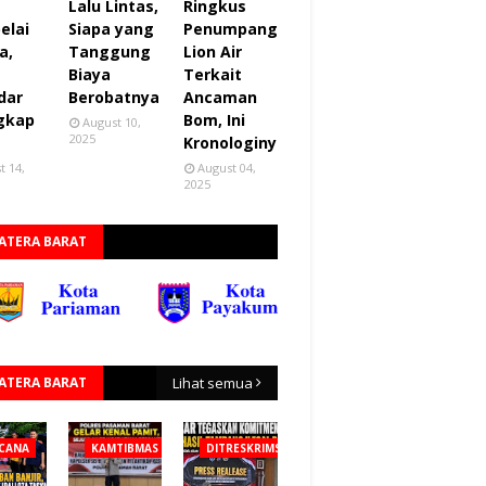
Lalu Lintas,
Ringkus
elai
Siapa yang
Penumpang
a,
Tanggung
Lion Air
Biaya
Terkait
dar
Berobatnya
Ancaman
gkap
Bom, Ini
August 10,
2025
Kronologinya
t 14,
August 04,
2025
ATERA BARAT
ATERA BARAT
Lihat semua
CANA
KAMTIBMAS
DITRESKRIMSUS