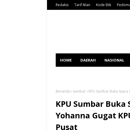
Redaksi
Tarif Iklan
Kode Etik
Pedoma
HOME
DAERAH
NASIONAL
SPORT
Beranda
sumbar
KPU Sumbar Buka Suara s
KPU Sumbar Buka S
Yohanna Gugat KPU
Pusat