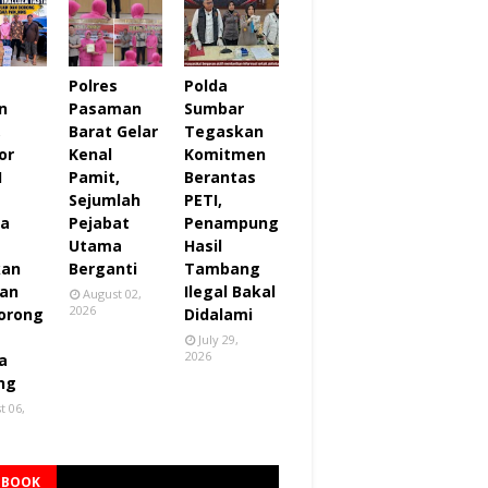
Polres
Polda
n
Pasaman
Sumbar
,
Barat Gelar
Tegaskan
or
Kenal
Komitmen
I
Pamit,
Berantas
Sejumlah
PETI,
za
Pejabat
Penampung
Utama
Hasil
kan
Berganti
Tambang
an
Ilegal Bakal
August 02,
2026
orong
Didalami
July 29,
2026
a
ng
t 06,
EBOOK