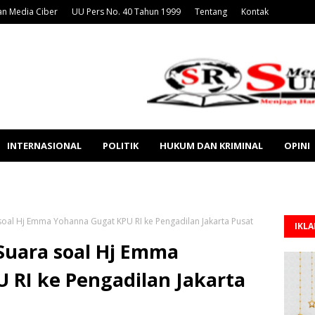
n Media Ciber
UU Pers No. 40 Tahun 1999
Tentang
Kontak
INTERNASIONAL
POLITIK
HUKUM DAN KRIMINAL
OPINI
oal Hj Emma Yohanna Gugat KPU RI ke Pengadilan Jakarta Pusat
IKL
uara soal Hj Emma
 RI ke Pengadilan Jakarta