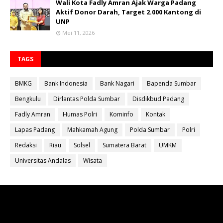
Wali Kota Fadly Amran Ajak Warga Padang
Aktif Donor Darah, Target 2.000 Kantong di
UNP
Mei 11, 2026
TAGS
BMKG
Bank Indonesia
Bank Nagari
Bapenda Sumbar
Bengkulu
Dirlantas Polda Sumbar
Disdikbud Padang
Fadly Amran
Humas Polri
Kominfo
Kontak
Lapas Padang
Mahkamah Agung
Polda Sumbar
Polri
Redaksi
Riau
Solsel
Sumatera Barat
UMKM
Universitas Andalas
Wisata