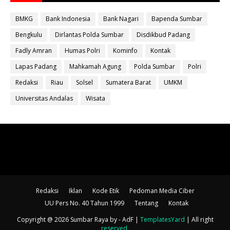
BMKG
Bank Indonesia
Bank Nagari
Bapenda Sumbar
Bengkulu
Dirlantas Polda Sumbar
Disdikbud Padang
Fadly Amran
Humas Polri
Kominfo
Kontak
Lapas Padang
Mahkamah Agung
Polda Sumbar
Polri
Redaksi
Riau
Solsel
Sumatera Barat
UMKM
Universitas Andalas
Wisata
Redaksi
Iklan
Kode Etik
Pedoman Media Ciber
UU Pers No. 40 Tahun 1999
Tentang
Kontak
Copyright @ 2026 Sumbar Raya
by - AdF |
TemplatesYard
| All right
reserved
.