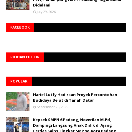
Didalami
July 29, 2026
FACEBOOK
PILIHAN EDITOR
POPULAR
Hariel Lutfy Hadirkan Proyek Percontohan
Budidaya Belut di Tanah Datar
September 26, 2025
Kepsek SMPN 6 Padang, Noverilan M.Pd,
Dampingi Langsung Anak Didik di Ajang
Cerdas Sains Tingkat SMP se-Kota Padang