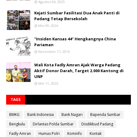
Agustus 04, 2025
Kejati Sumbar Fasilitasi Dua Anak Panti di
Padang Tetap Bersekolah
Mei 09, 2026
"Insiden Kansas 44" Hengkangnya China
Pariaman
November 17, 2016
Wali Kota Fadly Amran Ajak Warga Padang
Aktif Donor Darah, Target 2.000 Kantong di
UNP
Mei 11, 2026
TAGS
BMKG
Bank Indonesia
Bank Nagari
Bapenda Sumbar
Bengkulu
Dirlantas Polda Sumbar
Disdikbud Padang
Fadly Amran
Humas Polri
Kominfo
Kontak