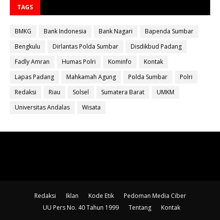
TAGS
BMKG
Bank Indonesia
Bank Nagari
Bapenda Sumbar
Bengkulu
Dirlantas Polda Sumbar
Disdikbud Padang
Fadly Amran
Humas Polri
Kominfo
Kontak
Lapas Padang
Mahkamah Agung
Polda Sumbar
Polri
Redaksi
Riau
Solsel
Sumatera Barat
UMKM
Universitas Andalas
Wisata
Redaksi
Iklan
Kode Etik
Pedoman Media Ciber
UU Pers No. 40 Tahun 1999
Tentang
Kontak