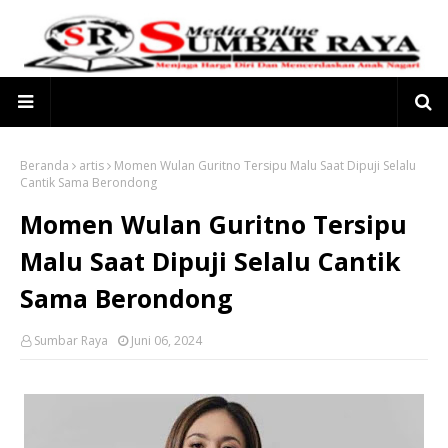
Beranda
artis
Momen Wulan Guritno Tersipu Malu Saat Dipuji Selalu
Cantik Sama Berondong
Momen Wulan Guritno Tersipu
Malu Saat Dipuji Selalu Cantik
Sama Berondong
Sumbar Raya
Juni 06, 2024