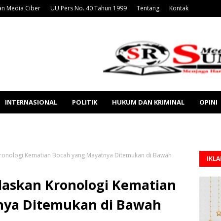
n Media Ciber
UU Pers No. 40 Tahun 1999
Tentang
Kontak
INTERNASIONAL
POLITIK
HUKUM DAN KRIMINAL
OPINI
ronologi Kematian Bocah yang Mayatnya Ditemukan di Bawah
IKL
laskan Kronologi Kematian
nya Ditemukan di Bawah