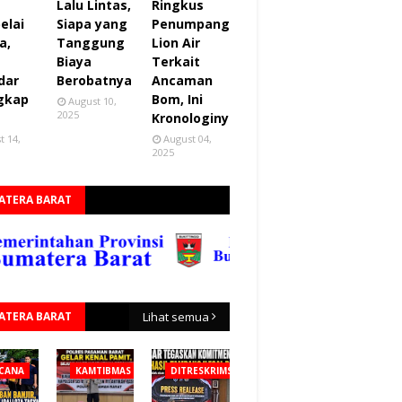
Lalu Lintas,
Ringkus
elai
Siapa yang
Penumpang
a,
Tanggung
Lion Air
Biaya
Terkait
dar
Berobatnya
Ancaman
gkap
Bom, Ini
August 10,
2025
Kronologinya
t 14,
August 04,
2025
ATERA BARAT
ATERA BARAT
Lihat semua
CANA
KAMTIBMAS
DITRESKRIMSUS