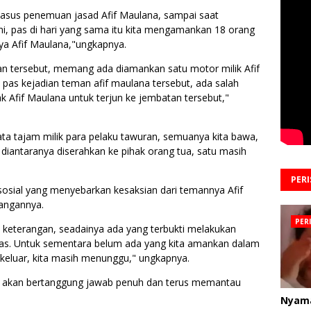
asus penemuan jasad Afif Maulana, sampai saat
ni, pas di hari yang sama itu kita mengamankan 18 orang
ya Afif Maulana,"ungkapnya.
an tersebut, memang ada diamankan satu motor milik Afif
as kejadian teman afif maulana tersebut, ada salah
k Afif Maulana untuk terjun ke jembatan tersebut,"
ata tajam milik para pelaku tawuran, semuanya kita bawa,
diantaranya diserahkan ke pihak orang tua, satu masih
PER
osial yang menyebarkan kesaksian dari temannya Afif
rangannya.
PER
k keterangan, seadainya ada yang terbukti melakukan
egas. Untuk sementara belum ada yang kita amankan dalam
m keluar, kita masih menunggu," ungkapnya.
o akan bertanggung jawab penuh dan terus memantau
Nyam