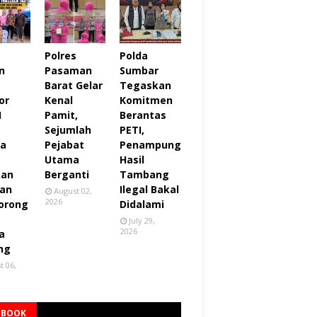
Polres
Polda
n
Pasaman
Sumbar
,
Barat Gelar
Tegaskan
or
Kenal
Komitmen
I
Pamit,
Berantas
Sejumlah
PETI,
za
Pejabat
Penampung
Utama
Hasil
kan
Berganti
Tambang
an
Ilegal Bakal
August 02,
2026
orong
Didalami
July 29,
2026
a
ng
t 06,
EBOOK