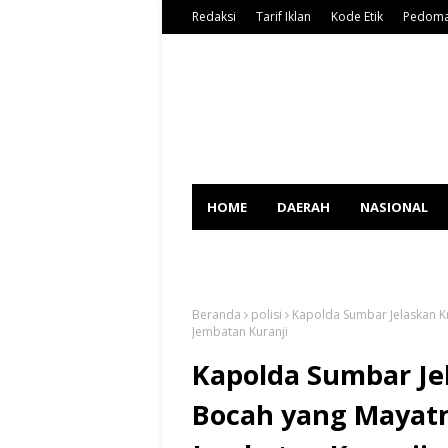
Redaksi
Tarif Iklan
Kode Etik
Pedoma
HOME
DAERAH
NASIONAL
SPORT
Beranda
polisi
Kapolda Sumbar Jelaskan K
Jembatan Kuranji
Kapolda Sumbar Je
Bocah yang Mayat