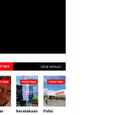
ISTIWA
Lihat semua
ISTIWA
PERISTIWA
PERISTIWA
ar
Kecelakaan
Polisi