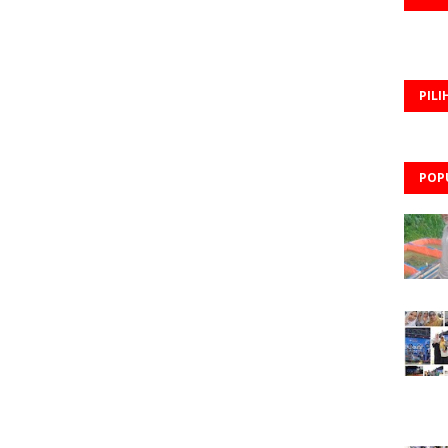
PILI
POP