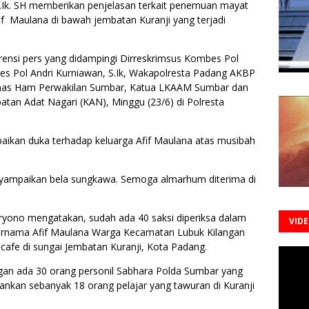
S.Ik. SH memberikan penjelasan terkait penemuan mayat
if Maulana di bawah jembatan Kuranji yang terjadi
erensi pers yang didampingi Dirreskrimsus Kombes Pol
bes Pol Andri Kurniawan, S.Ik, Wakapolresta Padang AKBP
omnas Ham Perwakilan Sumbar, Katua LKAAM Sumbar dan
atan Adat Nagari (KAN), Minggu (23/6) di Polresta
aikan duka terhadap keluarga Afif Maulana atas musibah
ampaikan bela sungkawa. Semoga almarhum diterima di
ryono mengatakan, sudah ada 40 saksi diperiksa dalam
VID
rnama Afif Maulana Warga Kecamatan Lubuk Kilangan
cafe di sungai Jembatan Kuranji, Kota Padang.
gan ada 30 orang personil Sabhara Polda Sumbar yang
nkan sebanyak 18 orang pelajar yang tawuran di Kuranji