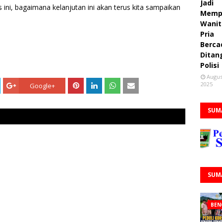
Jadi
 ini, bagaimana kelanjutan ini akan terus kita sampaikan
Memp
Wanit
Pria
Berca
Ditan
Polisi
Augus
2025
Google+
SUM
SUM
BEN