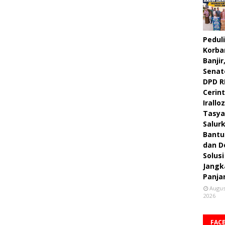
Peduli
Korba
Banjir
Senat
DPD R
Cerint
Irallo
Tasya
Salur
Bantu
dan D
Solusi
Jangk
Panja
Augus
2026
FAC