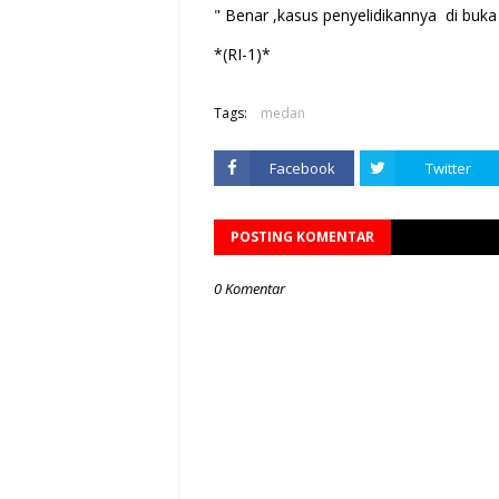
" Benar ,kasus penyelidikannya di buk
*(RI-1)*
Tags:
medan
Facebook
Twitter
POSTING KOMENTAR
0 Komentar