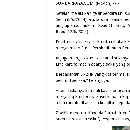
SUMBARRAYA.COM, (Medan) - - -
Setelah melakukan gelar perkara khusu
Senin (3/6/2024) lalu, laporan kasus p
ungkap kuasa hukum David Chandra, Zoe
Rabu (12/6/2024).
Diketahuinya penyelidikan itu dibuka k
mengirimkan Surat Pemberitahuan Perk
Ia juga mengatakan " alasan dibukany
Lina karena masih adanya saksi yang 
Berdasarkan SP2HP yang kita terima, k
belum diperiksa," terangnya.
Atas dibukanya kembali kasus pengani
mengucapkan terima kasih kepada Kapo
telah memberikan rasa keadilan kepad
Zoelfikar menilai Kapolda Sumut, Irjen
Sumut Presisi (Prediktif, Responsibilita