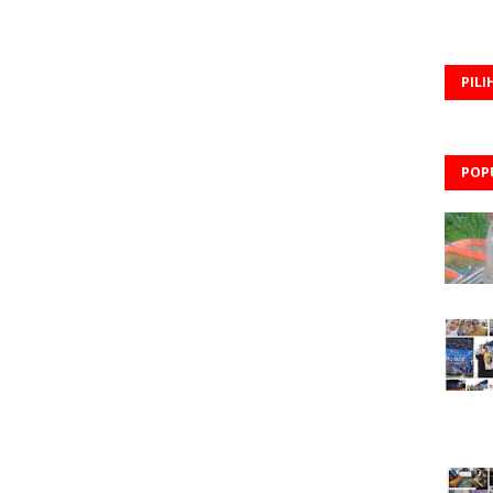
PILI
POP