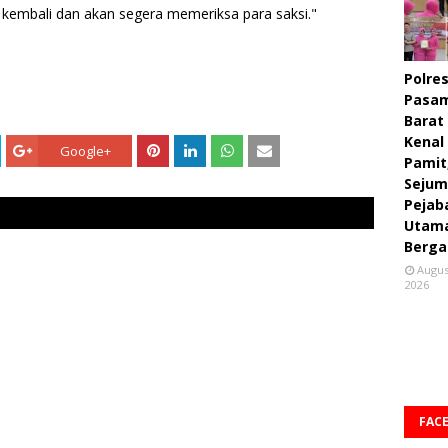
a kembali dan akan segera memeriksa para saksi."
Polre
Pasa
Barat
Kenal
Google+
Pamit
Sejum
Pejab
Utam
Berga
Augus
2026
FAC