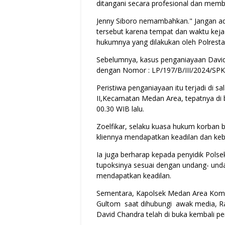
ditangani secara profesional dan membe
Jenny Siboro nemambahkan." Jangan ad
tersebut karena tempat dan waktu kej
hukumnya yang dilakukan oleh Polres
Sebelumnya, kasus penganiayaan David
dengan Nomor : LP/197/B/III/2024/SPK
Peristiwa penganiayaan itu terjadi di sa
II,Kecamatan Medan Area, tepatnya di 
00.30 WIB lalu.
Zoelfikar, selaku kuasa hukum korban b
kliennya mendapatkan keadilan dan ke
Ia juga berharap kepada penyidik Pols
tupoksinya sesuai dengan undang- un
mendapatkan keadilan.
Sementara, Kapolsek Medan Area Kompol
Gultom saat dihubungi awak media, R
David Chandra telah di buka kembali pe