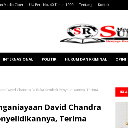
n Media Ciber
UU Pers No. 40 Tahun 1999
Tentang
Kontak
INTERNASIONAL
POLITIK
HUKUM DAN KRIMINAL
OPINI
aan David Chandra Di Buka Kembali Penyelidikannya, Terima
IKL
nganiayaan David Chandra
enyelidikannya, Terima