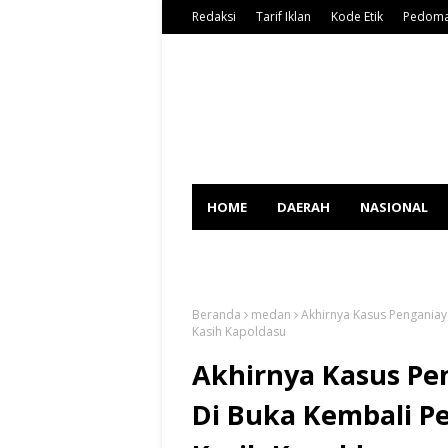
Redaksi
Tarif Iklan
Kode Etik
Pedoma
HOME
DAERAH
NASIONAL
SPORT
Beranda
medan
Akhirnya Kasus Penganiay
Kasih Kapoldasu
Akhirnya Kasus Pe
Di Buka Kembali P