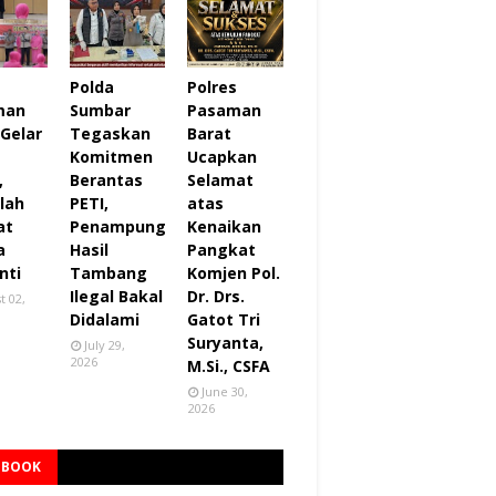
s
Polda
Polres
man
Sumbar
Pasaman
 Gelar
Tegaskan
Barat
Komitmen
Ucapkan
,
Berantas
Selamat
lah
PETI,
atas
at
Penampung
Kenaikan
a
Hasil
Pangkat
nti
Tambang
Komjen Pol.
Ilegal Bakal
Dr. Drs.
t 02,
Didalami
Gatot Tri
Suryanta,
July 29,
2026
M.Si., CSFA
June 30,
2026
EBOOK