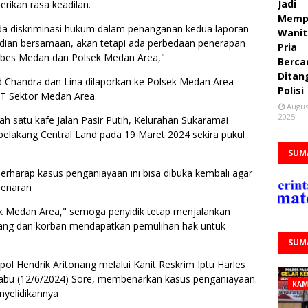
Jadi
rikan rasa keadilan.
Memp
a diskriminasi hukum dalam penanganan kedua laporan
Wanit
adian bersamaan, akan tetapi ada perbedaan penerapan
Pria
tabes Medan dan Polsek Medan Area,"
Berca
Ditan
 Chandra dan Lina dilaporkan ke Polsek Medan Area
Polisi
T Sektor Medan Area.
Augus
2025
lah satu kafe Jalan Pasir Putih, Kelurahan Sukaramai
belakang Central Land pada 19 Maret 2024 sekira pukul
SUM
erharap kasus penganiayaan ini bisa dibuka kembali agar
benaran
ek Medan Area," semoga penyidik tetap menjalankan
dang dan korban mendapatkan pemulihan hak untuk
SUM
 Hendrik Aritonang melalui Kanit Reskrim Iptu Harles
abu (12/6/2024) Sore, membenarkan kasus penganiayaan.
KAM
nyelidikannya