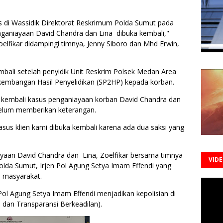
s di Wassidik Direktorat Reskrimum Polda Sumut pada
enganiayaan David Chandra dan Lina dibuka kembali,"
lfikar didampingi timnya, Jenny Siboro dan Mhd Erwin,
embali setelah penyidik Unit Reskrim Polsek Medan Area
embangan Hasil Penyelidikan (SP2HP) kepada korban.
a kembali kasus penganiayaan korban David Chandra dan
belum memberikan keterangan.
asus klien kami dibuka kembali karena ada dua saksi yang
ayaan David Chandra dan Lina, Zoelfikar bersama timnya
VID
lda Sumut, Irjen Pol Agung Setya Imam Effendi yang
a masyarakat.
 Pol Agung Setya Imam Effendi menjadikan kepolisian di
s, dan Transparansi Berkeadilan).