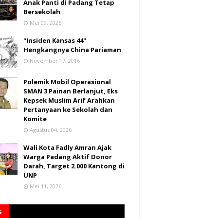
Anak Panti di Padang Tetap
Bersekolah
Mei 09, 2026
"Insiden Kansas 44"
Hengkangnya China Pariaman
November 17, 2016
Polemik Mobil Operasional
SMAN 3 Painan Berlanjut, Eks
Kepsek Muslim Arif Arahkan
Pertanyaan ke Sekolah dan
Komite
Agustus 04, 2026
Wali Kota Fadly Amran Ajak
Warga Padang Aktif Donor
Darah, Target 2.000 Kantong di
UNP
Mei 11, 2026
S