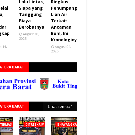
Lalu Lintas,
Ringkus
elai
Siapa yang
Penumpang
a,
Tanggung
Lion Air
Biaya
Terkait
dar
Berobatnya
Ancaman
gkap
Bom, Ini
August 10,
2025
Kronologinya
t 14,
August 04,
2025
ATERA BARAT
ATERA BARAT
Lihat semua
TIBMAS
DITRESKRIMSUS
BHAYANGKARA