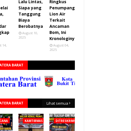
Lalu Lintas,
Ringkus
elai
Siapa yang
Penumpang
a,
Tanggung
Lion Air
Biaya
Terkait
dar
Berobatnya
Ancaman
gkap
Bom, Ini
August 10,
2025
Kronologinya
t 14,
August 04,
2025
ATERA BARAT
ATERA BARAT
Lihat semua
CANA
KAMTIBMAS
DITRESKRIMSUS