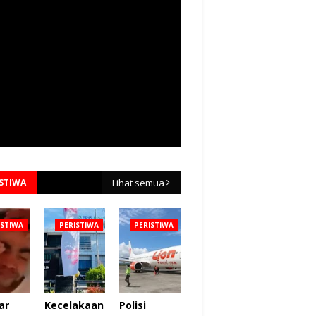
ISTIWA
Lihat semua
ISTIWA
PERISTIWA
PERISTIWA
ar
Kecelakaan
Polisi