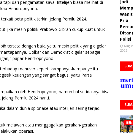
Jadi
tapi dari pengamatan saya. Intelijen biasa melihat di
Memp
ngkap Hendropriyono.
Wanit
rkait peta politik terkini jelang Pemilu 2024.
Pria
Berca
ut jika mesin politik Prabowo-Gibran cukup kuat untuk
Ditan
Polisi
ih tertata dengan baik, yaitu mesin politik yang digelar
Augus
2025
emantapannya, Golkar dan Demokrat digelar sebagai
angan," papar Hendropriyono.
SUM
b terhadap manuver seperti kampanye-kampanye itu
ogistik keuangan yang sangat bagus, yaitu Partai
sampaikan oleh Hendropriyono, namun hal setidaknya bisa
k jelang Pemilu 2024 nanti.
SUM
jika dalam dunia spionase atau intelijen sering terjadi
BEN
 untuk melawan atau menggagalkan gerakan-gerakan
melakukan operasi.