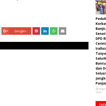
Peduli
Korba
Banjir
Google+
Senat
DPD R
Cerint
Irallo
Tasya
Salur
Bantu
dan D
Solusi
Jangk
Panja
Augus
2026
FAC