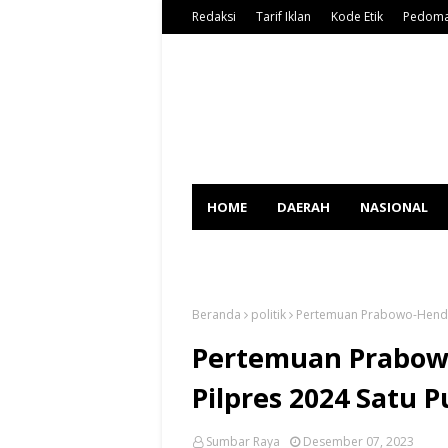
Redaksi
Tarif Iklan
Kode Etik
Pedoma
HOME
DAERAH
NASIONAL
SPORT
Beranda
politik
Pertemuan Prabowo-Hendro
Pertemuan Prabow
Pilpres 2024 Satu 
Sumbar Raya
Desember 07, 2023