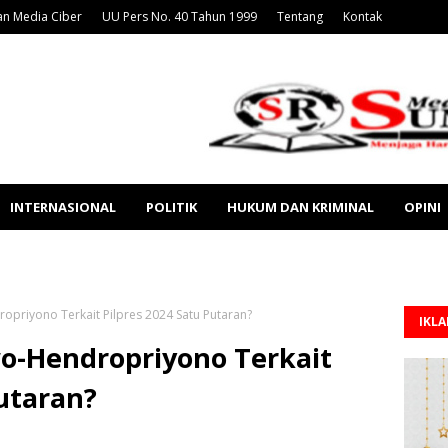
n Media Ciber
UU Pers No. 40 Tahun 1999
Tentang
Kontak
INTERNASIONAL
POLITIK
HUKUM DAN KRIMINAL
OPINI
priyono Terkait Pilpres 2024 Satu Putaran?
IKL
o-Hendropriyono Terkait
Putaran?