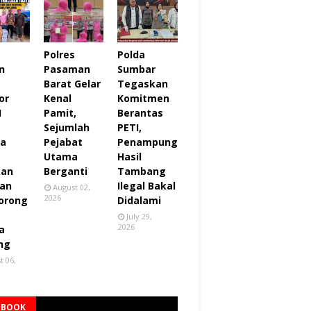
Polres
Polda
n
Pasaman
Sumbar
,
Barat Gelar
Tegaskan
or
Kenal
Komitmen
I
Pamit,
Berantas
Sejumlah
PETI,
za
Pejabat
Penampung
Utama
Hasil
kan
Berganti
Tambang
an
Ilegal Bakal
August 02,
2026
orong
Didalami
July 29,
2026
a
ng
t 06,
EBOOK