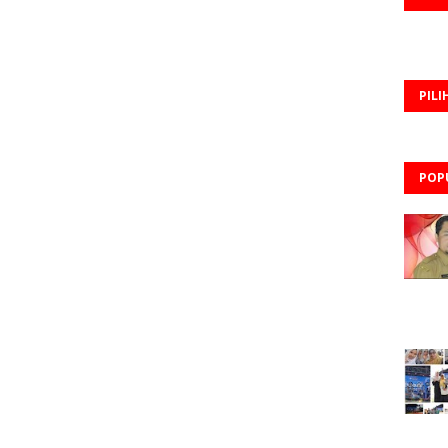
PILI
POP