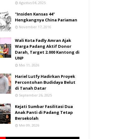
Agustus 04, 2025
"Insiden Kansas 44"
Hengkangnya China Pariaman
November 17, 2016
Wali Kota Fadly Amran Ajak
Warga Padang Aktif Donor
Darah, Target 2.000 Kantong di
UNP
Mei 11, 2026
Hariel Lutfy Hadirkan Proyek
Percontohan Budidaya Belut
di Tanah Datar
September 26, 2025
Kejati Sumbar Fasilitasi Dua
Anak Panti di Padang Tetap
Bersekolah
Mei 09, 2026