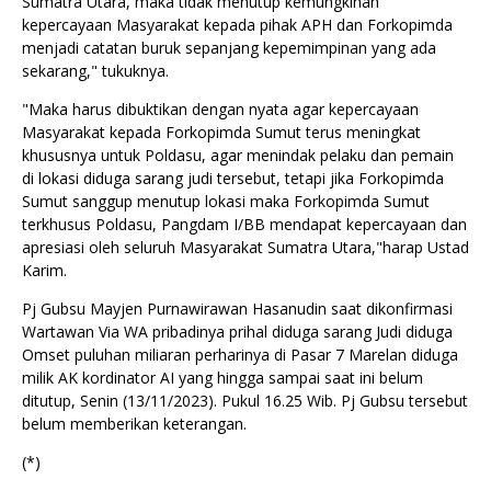
Sumatra Utara, maka tidak menutup kemungkinan
kepercayaan Masyarakat kepada pihak APH dan Forkopimda
menjadi catatan buruk sepanjang kepemimpinan yang ada
sekarang," tukuknya.
"Maka harus dibuktikan dengan nyata agar kepercayaan
Masyarakat kepada Forkopimda Sumut terus meningkat
khususnya untuk Poldasu, agar menindak pelaku dan pemain
di lokasi diduga sarang judi tersebut, tetapi jika Forkopimda
Sumut sanggup menutup lokasi maka Forkopimda Sumut
terkhusus Poldasu, Pangdam I/BB mendapat kepercayaan dan
apresiasi oleh seluruh Masyarakat Sumatra Utara,"harap Ustad
Karim.
Pj Gubsu Mayjen Purnawirawan Hasanudin saat dikonfirmasi
Wartawan Via WA pribadinya prihal diduga sarang Judi diduga
Omset puluhan miliaran perharinya di Pasar 7 Marelan diduga
milik AK kordinator AI yang hingga sampai saat ini belum
ditutup, Senin (13/11/2023). Pukul 16.25 Wib. Pj Gubsu tersebut
belum memberikan keterangan.
(*)