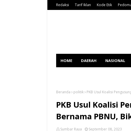
Redaksi
Tarif Iklan
Kode Etik
Pedoma
HOME
DAERAH
NASIONAL
SPORT
Beranda
politik
PKB Usul Koalisi Pengusun
PKB Usul Koalisi 
Bernama PBNU, Bik
Sumbar Raya
September 08, 2023