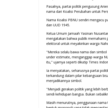
Pasalnya, partai politik pengusung An
nama dari Koalisi Perubahan untuk Per
Nama Koalisi PBNU sendiri mengacu pad
dan UUD 1945.
Ketua Umum Jamaah Yasinan Nusantara 
mengatakan bahwa publik memahami p
elektoral untuk meyakinkan warga Nahdl
"Mereka selalu bawa nama dan simbol N
under estimate, menganggap warga NU b
itu," ujarnya seperti dikutip Times Indo
Ia menyatakan, seharusnya partai politik 
terkandung dalam pilar kebangsaan bisa
menjadikannya simbol.
"Menjadi gerakan politik yang lebih 
sendi kehidupan bangsa. Bukan sebalikn
Masih menurutnya, penggunaan nama te
bentuk monopoli yang tidak mencerdas