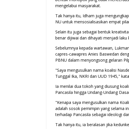
mengelabui masyarakat.
Tak hanya itu, Idham juga mengungkapk
NU untuk mensosialisasikan empat pila
Selain itu juga sebagai bentuk kreativ
benar dijiwai dan dihayati menjadi lak
Sebelumnya kepada wartawan, Lukmanu
capres-cawapres Anies Baswedan denga
PBNU dalam menyongsong gelaran Pilp
"Saya mengusulkan nama koalisi Nasdem
Tunggal Ika, NKRI dan UUD 1945," kat
Ia menilai dua tokoh yang diusung koa
Pancasila hingga Undang-Undang Dasa
"Kenapa saya mengusulkan nama Koali
adalah sosok pemimpin yang selama i
terhadap Pancasila sebagai ideologi da
Tak hanya itu, ia beralasan jika kedun