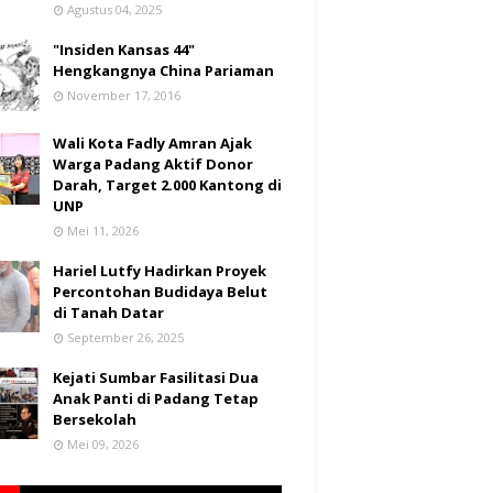
Agustus 04, 2025
"Insiden Kansas 44"
Hengkangnya China Pariaman
November 17, 2016
Wali Kota Fadly Amran Ajak
Warga Padang Aktif Donor
Darah, Target 2.000 Kantong di
UNP
Mei 11, 2026
Hariel Lutfy Hadirkan Proyek
Percontohan Budidaya Belut
di Tanah Datar
September 26, 2025
Kejati Sumbar Fasilitasi Dua
Anak Panti di Padang Tetap
Bersekolah
Mei 09, 2026