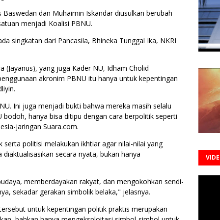
ies Baswedan dan Muhaimin Iskandar diusulkan berubah
satuan menjadi Koalisi PBNU.
a singkatan dari Pancasila, Bhineka Tunggal Ika, NKRI
(Jayanus), yang juga Kader NU, Idham Cholid
enggunaan akronim PBNU itu hanya untuk kepentingan
iyin.
U. Ini juga menjadi bukti bahwa mereka masih selalu
odoh, hanya bisa ditipu dengan cara berpolitik seperti
nesia-jaringan Suara.com.
serta politisi melakukan ikhtiar agar nilai-nilai yang
 diaktualisasikan secara nyata, bukan hanya
VID
berbudaya, memberdayakan rakyat, dan mengokohkan sendi-
ya, sekadar gerakan simbolik belaka," jelasnya.
rsebut untuk kepentingan politik praktis merupakan
kan, bahkan hanya mengeksploitasi simbol-simbol untuk