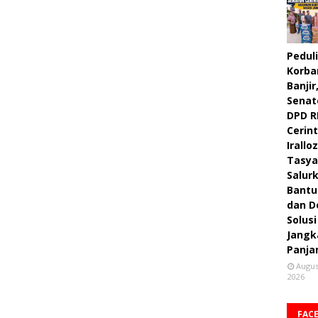
Peduli
Korba
Banjir
Senat
DPD R
Cerint
Irallo
Tasya
Salur
Bantu
dan D
Solusi
Jangk
Panja
Augus
2026
FAC