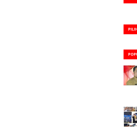
PILI
POP