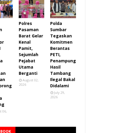
Polres
Polda
n
Pasaman
Sumbar
,
Barat Gelar
Tegaskan
or
Kenal
Komitmen
I
Pamit,
Berantas
Sejumlah
PETI,
za
Pejabat
Penampung
Utama
Hasil
kan
Berganti
Tambang
an
Ilegal Bakal
August 02,
2026
orong
Didalami
July 29,
2026
a
ng
t 06,
EBOOK