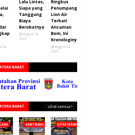
Lalu Lintas,
Ringkus
elai
Siapa yang
Penumpang
a,
Tanggung
Lion Air
Biaya
Terkait
dar
Berobatnya
Ancaman
gkap
Bom, Ini
August 10,
2025
Kronologinya
t 14,
August 04,
2025
ATERA BARAT
ATERA BARAT
Lihat semua
CANA
KAMTIBMAS
DITRESKRIMSUS