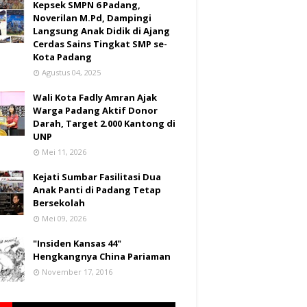
Kepsek SMPN 6 Padang,
Noverilan M.Pd, Dampingi
Langsung Anak Didik di Ajang
Cerdas Sains Tingkat SMP se-
Kota Padang
Agustus 04, 2025
Wali Kota Fadly Amran Ajak
Warga Padang Aktif Donor
Darah, Target 2.000 Kantong di
UNP
Mei 11, 2026
Kejati Sumbar Fasilitasi Dua
Anak Panti di Padang Tetap
Bersekolah
Mei 09, 2026
"Insiden Kansas 44"
Hengkangnya China Pariaman
November 17, 2016