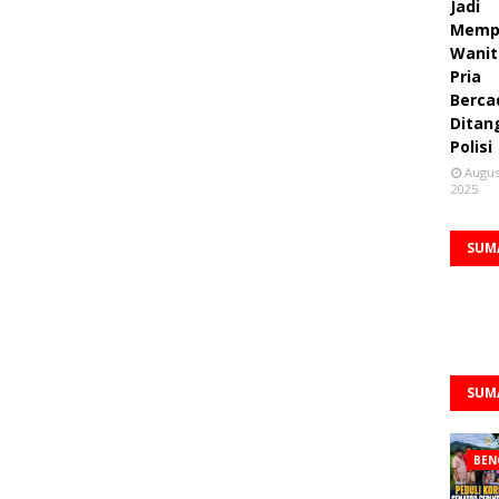
Jadi
Memp
Wanit
Pria
Berca
Ditan
Polisi
Augus
2025
SUM
SUM
BEN