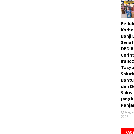
Peduli
Korba
Banjir
Senat
DPD R
Cerint
Irallo
Tasya
Salur
Bantu
dan D
Solusi
Jangk
Panja
Augus
2026
FAC