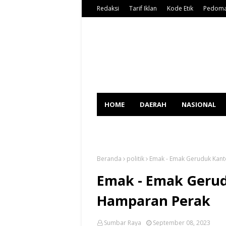
Redaksi
Tarif Iklan
Kode Etik
Pedoma
HOME
DAERAH
NASIONAL
SPORT
Beranda
politik
Emak - Emak Geruduk Kan
Emak - Emak Geru
Hamparan Perak
Sumbar Raya
September 08, 2023