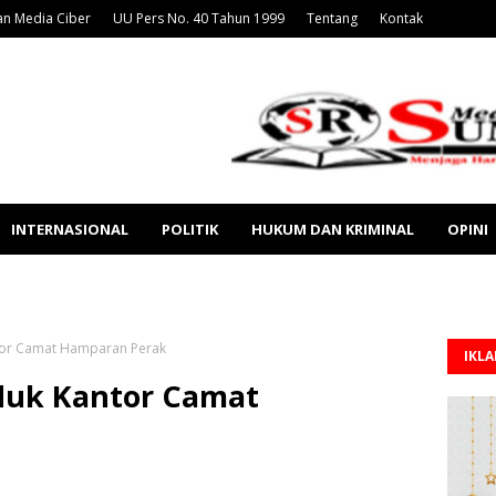
n Media Ciber
UU Pers No. 40 Tahun 1999
Tentang
Kontak
INTERNASIONAL
POLITIK
HUKUM DAN KRIMINAL
OPINI
tor Camat Hamparan Perak
IKL
duk Kantor Camat