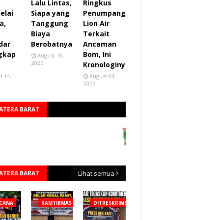
Lalu Lintas,
Ringkus
elai
Siapa yang
Penumpang
a,
Tanggung
Lion Air
Biaya
Terkait
dar
Berobatnya
Ancaman
gkap
Bom, Ini
August 10,
2025
Kronologinya
t 14,
August 04,
2025
ATERA BARAT
ATERA BARAT
Lihat semua
CANA
KAMTIBMAS
DITRESKRIMSUS