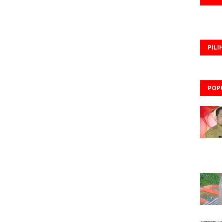
PILI
POP