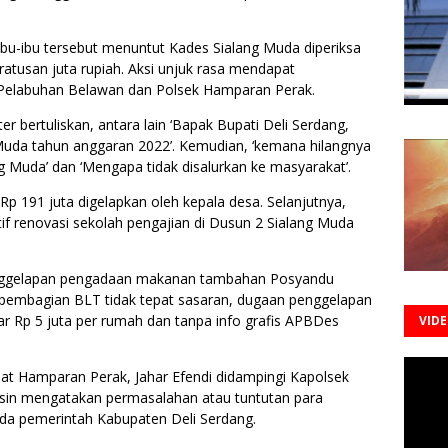
bu-ibu tersebut menuntut Kades Sialang Muda diperiksa
atusan juta rupiah. Aksi unjuk rasa mendapat
s Pelabuhan Belawan dan Polsek Hamparan Perak.
bertuliskan, antara lain ‘Bapak Bupati Deli Serdang,
Muda tahun anggaran 2022’. Kemudian, ‘kemana hilangnya
 Muda’ dan ‘Mengapa tidak disalurkan ke masyarakat’.
p 191 juta digelapkan oleh kepala desa. Selanjutnya,
if renovasi sekolah pengajian di Dusun 2 Sialang Muda
enggelapan pengadaan makanan tambahan Posyandu
 pembagian BLT tidak tepat sasaran, dugaan penggelapan
r Rp 5 juta per rumah dan tanpa info grafis APBDes
VID
mat Hamparan Perak, Jahar Efendi didampingi Kapolsek
sin mengatakan permasalahan atau tuntutan para
da pemerintah Kabupaten Deli Serdang.