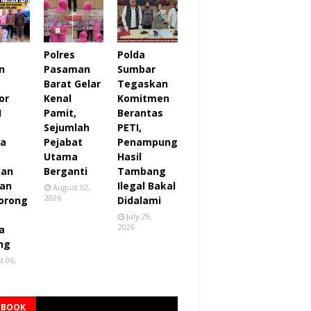
Polres
Polda
n
Pasaman
Sumbar
,
Barat Gelar
Tegaskan
or
Kenal
Komitmen
I
Pamit,
Berantas
Sejumlah
PETI,
za
Pejabat
Penampung
Utama
Hasil
kan
Berganti
Tambang
an
Ilegal Bakal
August 02,
2026
orong
Didalami
July 29,
2026
a
ng
t 06,
EBOOK