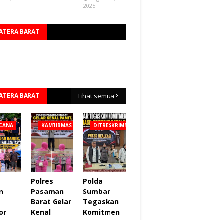
2025
ATERA BARAT
ATERA BARAT
Lihat semua
CANA
KAMTIBMAS
DITRESKRIMSUS
Polres
Polda
n
Pasaman
Sumbar
,
Barat Gelar
Tegaskan
or
Kenal
Komitmen