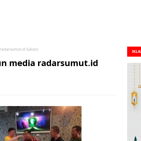
radarsumut.id Sukses
IKL
un media radarsumut.id