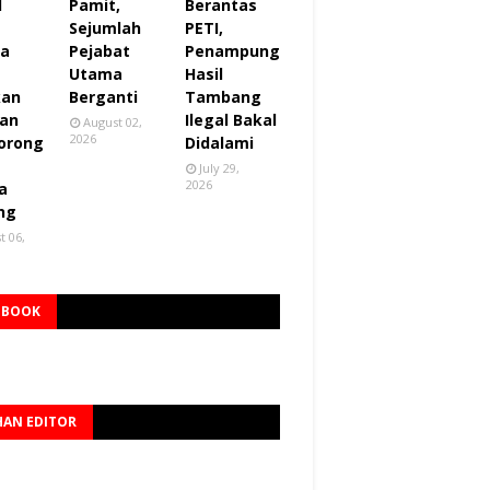
I
Pamit,
Berantas
Sejumlah
PETI,
za
Pejabat
Penampung
Utama
Hasil
kan
Berganti
Tambang
an
Ilegal Bakal
August 02,
2026
orong
Didalami
July 29,
2026
a
ng
t 06,
EBOOK
HAN EDITOR