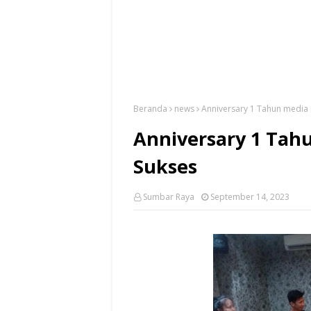
Beranda
news
Anniversary 1 Tahun media 
Anniversary 1 Tah
Sukses
Sumbar Raya
September 14, 2023