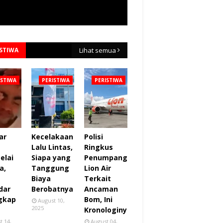
ISTIWA
Lihat semua
ISTIWA
PERISTIWA
PERISTIWA
ar
Kecelakaan
Polisi
Lalu Lintas,
Ringkus
elai
Siapa yang
Penumpang
a,
Tanggung
Lion Air
Biaya
Terkait
dar
Berobatnya
Ancaman
gkap
Bom, Ini
August 10,
2025
Kronologinya
t 14,
August 04,