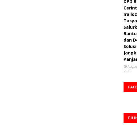
DPD R
Cerint
Irallo
Tasya
Salur
Bantu
dan D
Solusi
Jangk
Panja
Augus
2026
FAC
PILI