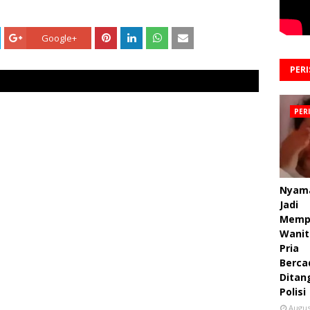
Google+
PER
PER
Nyam
Jadi
Memp
Wanit
Pria
Berca
Ditan
Polisi
Augus