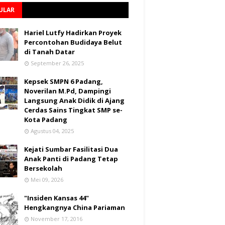
ULAR
Hariel Lutfy Hadirkan Proyek
Percontohan Budidaya Belut
di Tanah Datar
September 26, 2025
Kepsek SMPN 6 Padang,
Noverilan M.Pd, Dampingi
Langsung Anak Didik di Ajang
Cerdas Sains Tingkat SMP se-
Kota Padang
Agustus 04, 2025
Kejati Sumbar Fasilitasi Dua
Anak Panti di Padang Tetap
Bersekolah
Mei 09, 2026
"Insiden Kansas 44"
Hengkangnya China Pariaman
November 17, 2016