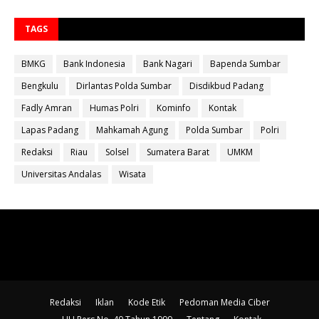
TAGS
BMKG
Bank Indonesia
Bank Nagari
Bapenda Sumbar
Bengkulu
Dirlantas Polda Sumbar
Disdikbud Padang
Fadly Amran
Humas Polri
Kominfo
Kontak
Lapas Padang
Mahkamah Agung
Polda Sumbar
Polri
Redaksi
Riau
Solsel
Sumatera Barat
UMKM
Universitas Andalas
Wisata
Redaksi
Iklan
Kode Etik
Pedoman Media Ciber