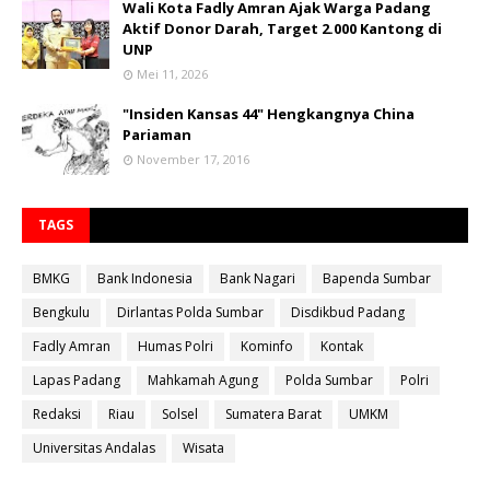
Wali Kota Fadly Amran Ajak Warga Padang
Aktif Donor Darah, Target 2.000 Kantong di
UNP
Mei 11, 2026
"Insiden Kansas 44" Hengkangnya China
Pariaman
November 17, 2016
TAGS
BMKG
Bank Indonesia
Bank Nagari
Bapenda Sumbar
Bengkulu
Dirlantas Polda Sumbar
Disdikbud Padang
Fadly Amran
Humas Polri
Kominfo
Kontak
Lapas Padang
Mahkamah Agung
Polda Sumbar
Polri
Redaksi
Riau
Solsel
Sumatera Barat
UMKM
Universitas Andalas
Wisata