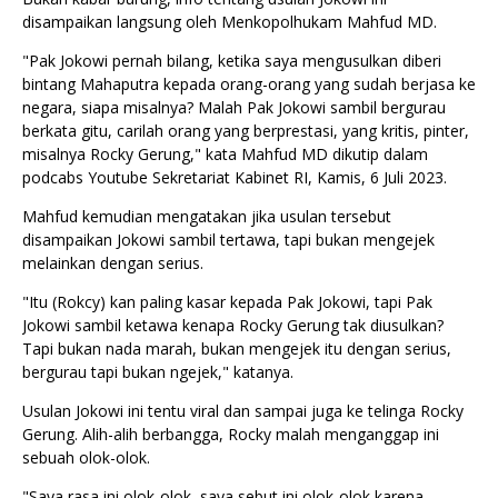
disampaikan langsung oleh Menkopolhukam Mahfud MD.
"Pak Jokowi pernah bilang, ketika saya mengusulkan diberi
bintang Mahaputra kepada orang-orang yang sudah berjasa ke
negara, siapa misalnya? Malah Pak Jokowi sambil bergurau
berkata gitu, carilah orang yang berprestasi, yang kritis, pinter,
misalnya Rocky Gerung," kata Mahfud MD dikutip dalam
podcabs Youtube Sekretariat Kabinet RI, Kamis, 6 Juli 2023.
Mahfud kemudian mengatakan jika usulan tersebut
disampaikan Jokowi sambil tertawa, tapi bukan mengejek
melainkan dengan serius.
"Itu (Rokcy) kan paling kasar kepada Pak Jokowi, tapi Pak
Jokowi sambil ketawa kenapa Rocky Gerung tak diusulkan?
Tapi bukan nada marah, bukan mengejek itu dengan serius,
bergurau tapi bukan ngejek," katanya.
Usulan Jokowi ini tentu viral dan sampai juga ke telinga Rocky
Gerung. Alih-alih berbangga, Rocky malah menganggap ini
sebuah olok-olok.
"Saya rasa ini olok-olok, saya sebut ini olok-olok karena