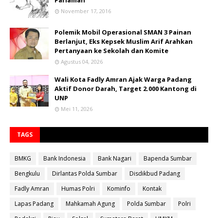
Pariaman
November 17, 2016
Polemik Mobil Operasional SMAN 3 Painan
Berlanjut, Eks Kepsek Muslim Arif Arahkan
Pertanyaan ke Sekolah dan Komite
Agustus 04, 2026
Wali Kota Fadly Amran Ajak Warga Padang
Aktif Donor Darah, Target 2.000 Kantong di
UNP
Mei 11, 2026
TAGS
BMKG
Bank Indonesia
Bank Nagari
Bapenda Sumbar
Bengkulu
Dirlantas Polda Sumbar
Disdikbud Padang
Fadly Amran
Humas Polri
Kominfo
Kontak
Lapas Padang
Mahkamah Agung
Polda Sumbar
Polri