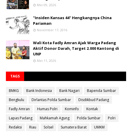
Mei 09, 2026
"Insiden Kansas 44" Hengkangnya China
Pariaman
November 17, 2016
Wali Kota Fadly Amran Ajak Warga Padang
Aktif Donor Darah, Target 2.000 Kantong di
UNP
Mei 11, 2026
TAGS
BMKG
Bank Indonesia
Bank Nagari
Bapenda Sumbar
Bengkulu
Dirlantas Polda Sumbar
Disdikbud Padang
Fadly Amran
Humas Polri
Kominfo
Kontak
Lapas Padang
Mahkamah Agung
Polda Sumbar
Polri
Redaksi
Riau
Solsel
Sumatera Barat
UMKM