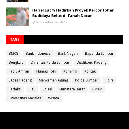
Hariel Lutfy Hadirkan Proyek Percontohan
Budidaya Belut di Tanah Datar
September 26, 2025
TAGS
BMKG
Bank Indonesia
Bank Nagari
Bapenda Sumbar
Bengkulu
Dirlantas Polda Sumbar
Disdikbud Padang
Fadly Amran
Humas Polri
Kominfo
Kontak
Lapas Padang
Mahkamah Agung
Polda Sumbar
Polri
Redaksi
Riau
Solsel
Sumatera Barat
UMKM
Universitas Andalas
Wisata