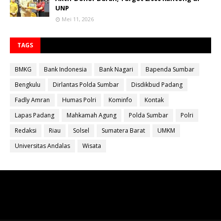
UNP
Mei 11, 2026
TAGS
BMKG
Bank Indonesia
Bank Nagari
Bapenda Sumbar
Bengkulu
Dirlantas Polda Sumbar
Disdikbud Padang
Fadly Amran
Humas Polri
Kominfo
Kontak
Lapas Padang
Mahkamah Agung
Polda Sumbar
Polri
Redaksi
Riau
Solsel
Sumatera Barat
UMKM
Universitas Andalas
Wisata