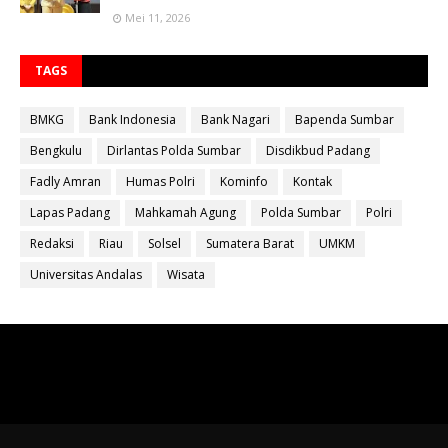
Mei 11, 2026
TAGS
BMKG
Bank Indonesia
Bank Nagari
Bapenda Sumbar
Bengkulu
Dirlantas Polda Sumbar
Disdikbud Padang
Fadly Amran
Humas Polri
Kominfo
Kontak
Lapas Padang
Mahkamah Agung
Polda Sumbar
Polri
Redaksi
Riau
Solsel
Sumatera Barat
UMKM
Universitas Andalas
Wisata