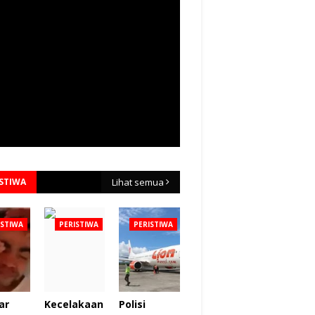
ISTIWA
Lihat semua
ISTIWA
PERISTIWA
PERISTIWA
ar
Kecelakaan
Polisi