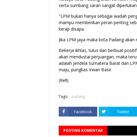
serta sumbang saran sangat diperluk
"LPM bukan hanya sebagai wadah peng
mampu memberikan peran penting sebag
kerap disapa.
Jika LPM jaya maka kota Padang akan m
Bekerja ikhlas, tulus dan berbuat positi
akan mendustai perjuangan, maka terus
adalah jendela Sumatera Barat dan LPM
maju, pungkas Irwan Basir.
(Rell)
Tags:
padang
Facebook
Twitter
POSTING KOMENTAR