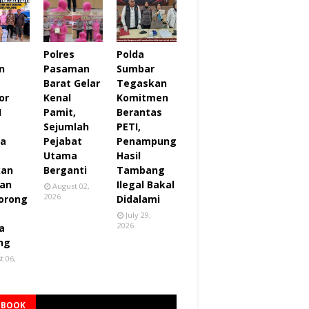
Polres
Polda
n
Pasaman
Sumbar
,
Barat Gelar
Tegaskan
or
Kenal
Komitmen
I
Pamit,
Berantas
Sejumlah
PETI,
za
Pejabat
Penampung
Utama
Hasil
kan
Berganti
Tambang
an
Ilegal Bakal
August 02,
2026
orong
Didalami
July 29,
2026
a
ng
t 06,
EBOOK