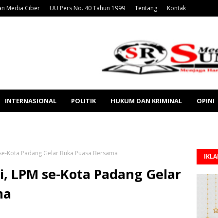
n Media Ciber
UU Pers No. 40 Tahun 1999
Tentang
Kontak
INTERNASIONAL
POLITIK
HUKUM DAN KRIMINAL
OPINI
M se-Kota Padang Gelar Buka Puasa Bersama
IKL
i, LPM se-Kota Padang Gelar
ma