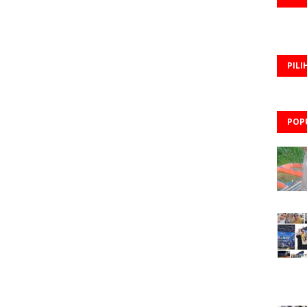
PILI
POP