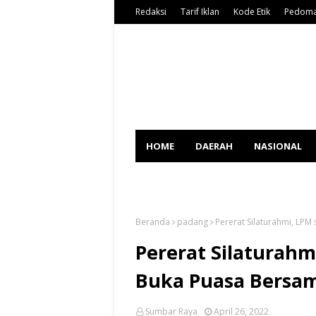
Redaksi
Tarif Iklan
Kode Etik
Pedoma
HOME
DAERAH
NASIONAL
SPORT
Beranda
padang
Pererat Silaturahmi, LP
Pererat Silaturahm
Buka Puasa Bersa
Sumbar Raya
April 26, 2022