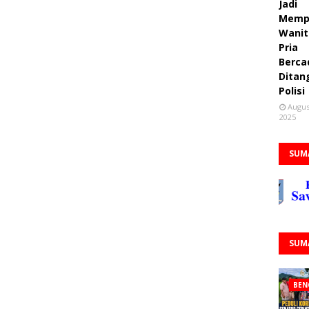
Jadi
Memp
Wanit
Pria
Berca
Ditan
Polisi
Augus
2025
SUM
SUM
BEN