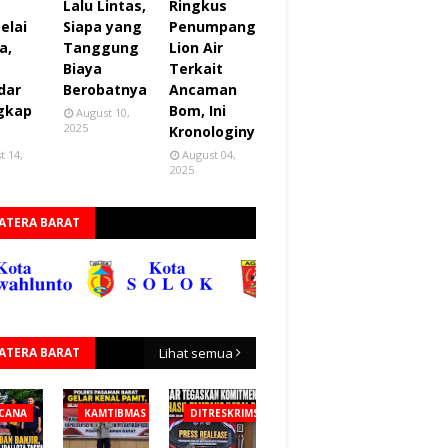
Lalu Lintas,
Ringkus
elai
Siapa yang
Penumpang
a,
Tanggung
Lion Air
Biaya
Terkait
dar
Berobatnya
Ancaman
gkap
Bom, Ini
August 10,
2025
Kronologinya
t 14,
August 04,
2025
ATERA BARAT
ATERA BARAT
Lihat semua
CANA
KAMTIBMAS
DITRESKRIMSUS