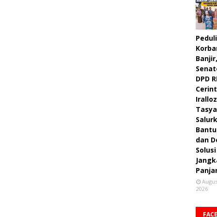
Peduli
Korba
Banjir
Senat
DPD R
Cerint
Irallo
Tasya
Salur
Bantu
dan D
Solusi
Jangk
Panja
Augus
2026
FAC