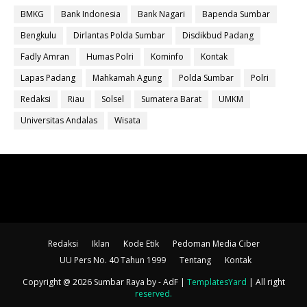
BMKG
Bank Indonesia
Bank Nagari
Bapenda Sumbar
Bengkulu
Dirlantas Polda Sumbar
Disdikbud Padang
Fadly Amran
Humas Polri
Kominfo
Kontak
Lapas Padang
Mahkamah Agung
Polda Sumbar
Polri
Redaksi
Riau
Solsel
Sumatera Barat
UMKM
Universitas Andalas
Wisata
Redaksi
Iklan
Kode Etik
Pedoman Media Ciber
UU Pers No. 40 Tahun 1999
Tentang
Kontak
Copyright @ 2026 Sumbar Raya
by - AdF |
TemplatesYard
| All right
reserved
.