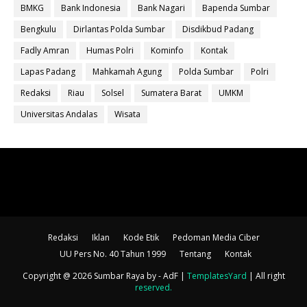
BMKG
Bank Indonesia
Bank Nagari
Bapenda Sumbar
Bengkulu
Dirlantas Polda Sumbar
Disdikbud Padang
Fadly Amran
Humas Polri
Kominfo
Kontak
Lapas Padang
Mahkamah Agung
Polda Sumbar
Polri
Redaksi
Riau
Solsel
Sumatera Barat
UMKM
Universitas Andalas
Wisata
Redaksi
Iklan
Kode Etik
Pedoman Media Ciber
UU Pers No. 40 Tahun 1999
Tentang
Kontak
Copyright @ 2026 Sumbar Raya
by - AdF |
TemplatesYard
| All right
reserved
.