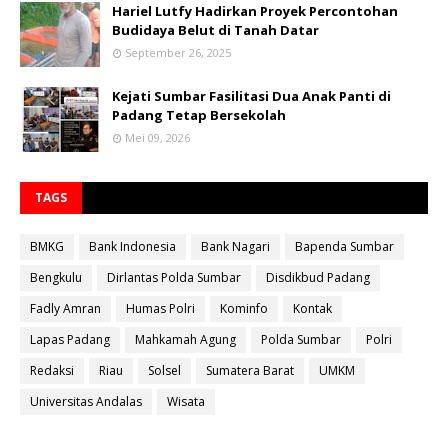
Hariel Lutfy Hadirkan Proyek Percontohan
Budidaya Belut di Tanah Datar
September 26, 2025
Kejati Sumbar Fasilitasi Dua Anak Panti di
Padang Tetap Bersekolah
Mei 09, 2026
TAGS
BMKG
Bank Indonesia
Bank Nagari
Bapenda Sumbar
Bengkulu
Dirlantas Polda Sumbar
Disdikbud Padang
Fadly Amran
Humas Polri
Kominfo
Kontak
Lapas Padang
Mahkamah Agung
Polda Sumbar
Polri
Redaksi
Riau
Solsel
Sumatera Barat
UMKM
Universitas Andalas
Wisata